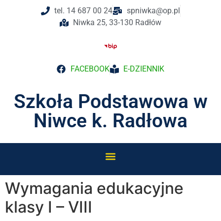
do
tel. 14 687 00 24
spniwka@op.pl
treści
Niwka 25, 33-130 Radłów
FACEBOOK
E-DZIENNIK
Szkoła Podstawowa w
Niwce k. Radłowa
Wymagania edukacyjne
klasy I – VIII