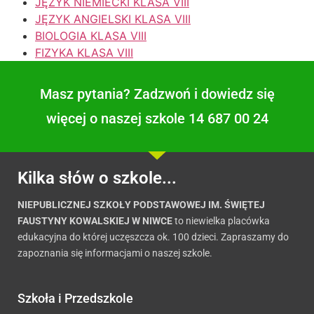
JĘZYK NIEMIECKI KLASA VIII
JĘZYK ANGIELSKI KLASA VIII
BIOLOGIA KLASA VIII
FIZYKA KLASA VIII
Masz pytania? Zadzwoń i dowiedz się
więcej o naszej szkole 14 687 00 24
Kilka słów o szkole...
NIEPUBLICZNEJ SZKOŁY PODSTAWOWEJ IM. ŚWIĘTEJ
FAUSTYNY KOWALSKIEJ W NIWCE
to niewielka placówka
edukacyjna do której uczęszcza ok. 100 dzieci. Zapraszamy do
zapoznania się informacjami o naszej szkole.
Szkoła i Przedszkole