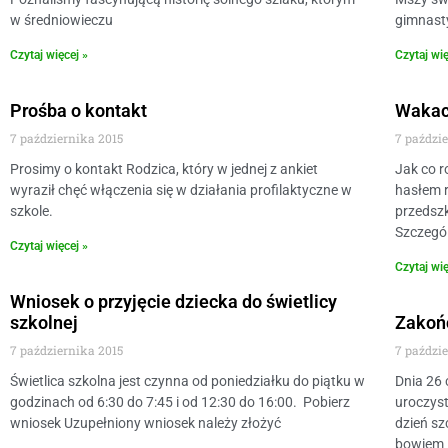
w średniowieczu
gimnast
Czytaj więcej »
Czytaj wię
Prośba o kontakt
Wakac
7 października 2015
7 paździ
Prosimy o kontakt Rodzica, który w jednej z ankiet
Jak co r
wyraził chęć włączenia się w działania profilaktyczne w
hasłem 
szkole.
przedszk
Szczegól
Czytaj więcej »
Czytaj wię
Wniosek o przyjęcie dziecka do świetlicy
szkolnej
Zakoń
7 października 2015
7 paździ
Świetlica szkolna jest czynna od poniedziałku do piątku w
Dnia 26 
godzinach od 6:30 do 7:45 i od 12:30 do 16:00. Pobierz
uroczyst
wniosek Uzupełniony wniosek należy złożyć
dzień sz
bowiem