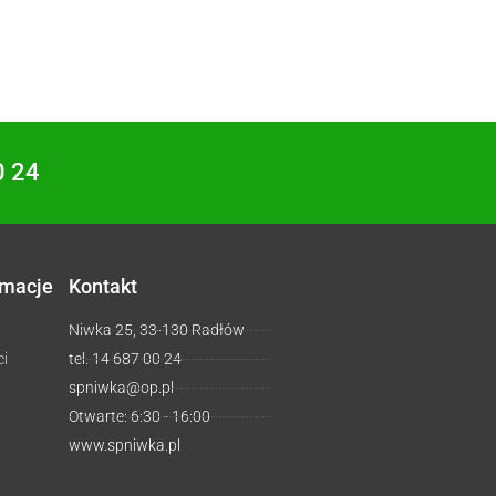
0 24
rmacje
Kontakt
Niwka 25, 33-130 Radłów
ci
tel. 14 687 00 24
spniwka@op.pl
Otwarte: 6:30 - 16:00
www.spniwka.pl