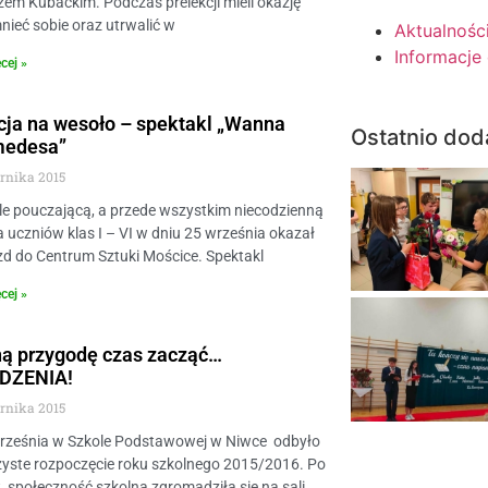
em Kubackim. Podczas prelekcji mieli okazję
ieć sobie oraz utrwalić w
Aktualnośc
Informacje
cej »
ja na wesoło – spektakl „Wanna
Ostatnio dod
medesa”
ernika 2015
e pouczającą, a przede wszystkim niecodzienną
la uczniów klas I – VI w dniu 25 września okazał
zd do Centrum Sztuki Mościce. Spektakl
cej »
ną przygodę czas zacząć…
DZENIA!
ernika 2015
września w Szkole Podstawowej w Niwce odbyło
zyste rozpoczęcie roku szkolnego 2015/2016. Po
 społeczność szkolna zgromadziła się na sali