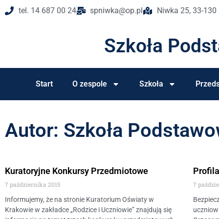
tel. 14 687 00 24
spniwka@op.pl
Niwka 25, 33-130
Szkoła Pods
Start
O zespole
Szkoła
Przeds
Autor:
Szkoła Podstaw
Kuratoryjne Konkursy Przedmiotowe
Profil
7 października 2015
7 paździ
Informujemy, że na stronie Kuratorium Oświaty w
Bezpiec
Krakowie w zakładce „Rodzice i Uczniowie” znajdują się
uczniowi