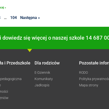
cej »
8
…
104
Następna »
 dowiedz się więcej o naszej szkole 14 687 0
ła i Przedszkole
Dla rodziców
Pozostałe info
E-Dziennik
RODO
 pedagogiczna
Komunikaty
Polityka prywatnoś
e
Jadłospis
Mapa strony
ności
czniów