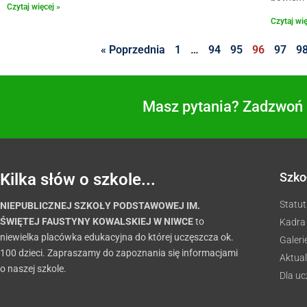
Czytaj więcej »
Czytaj wię
« Poprzednia
1
…
94
95
96
97
9
Masz pytania? Zadzwoń i
Kilka słów o szkole...
Szko
Statut
NIEPUBLICZNEJ SZKOŁY PODSTAWOWEJ IM.
ŚWIĘTEJ FAUSTYNY KOWALSKIEJ W NIWCE
to
Kadra
niewielka placówka edukacyjna do której uczęszcza ok.
Galeri
100 dzieci. Zapraszamy do zapoznania się informacjami
Aktual
o naszej szkole.
Dla u