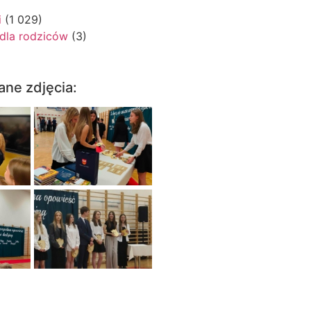
i
(1 029)
 dla rodziców
(3)
ane zdjęcia: