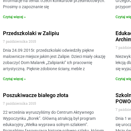
informacje na temat trzech konkursów przedmiotowych.
Grzegorz
Prosimy o zapoznanie się
przypomn
Czytaj więcej »
Czytaj wię
Przedszkolaki w Zalipiu
Edukac
Archi
7 października 2015
7 paździ
Dnia 24.09.2015r. przedszkolaki odwiedziły piękne
malownicze miejsce jakim jest Zalipie. Dzieci miały okazję
Niezwykl
zobaczyć Dom Malarek „Zalipianki” ich pracownię
lekcją d
artystyczną. Pięknie zdobione ściany, meble z
się wyja
Czytaj więcej »
Czytaj wię
Poszukiwacze białego złota
Szkol
POWO
7 października 2015
7 paździ
22 września wyruszyliśmy do Centrum Aktywnego
Wypoczynku „Borek”. Główną atrakcją był program
Dnia 1 
edukacyjny „Wielka wyprawa solnym szlakiem”.
się uroc
Poznaliśmy fascynującą historię solnego szlaku, którym
Mszy św.