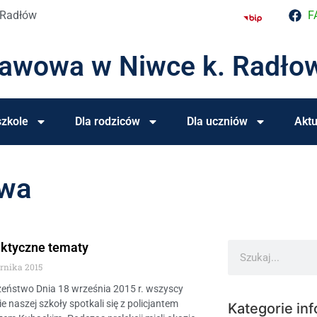
 Radłów
F
tawowa w Niwce k. Radło
zkole
Dla rodziców
Dla uczniów
Aktu
owa
aktyczne tematy
ernika 2015
zeństwo Dnia 18 września 2015 r. wszyscy
e naszej szkoły spotkali się z policjantem
Kategorie inf