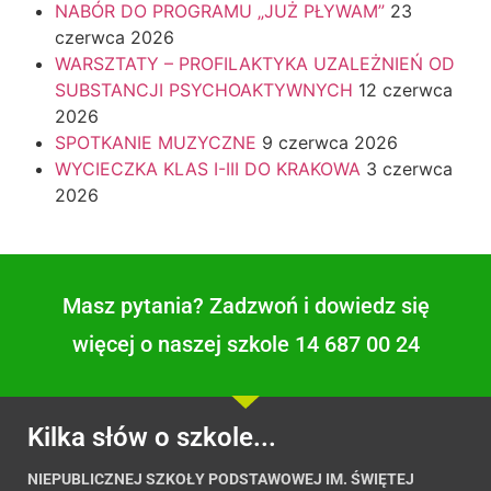
NABÓR DO PROGRAMU „JUŻ PŁYWAM”
23
czerwca 2026
WARSZTATY – PROFILAKTYKA UZALEŻNIEŃ OD
SUBSTANCJI PSYCHOAKTYWNYCH
12 czerwca
2026
SPOTKANIE MUZYCZNE
9 czerwca 2026
WYCIECZKA KLAS I-III DO KRAKOWA
3 czerwca
2026
Masz pytania? Zadzwoń i dowiedz się
więcej o naszej szkole 14 687 00 24
Kilka słów o szkole...
NIEPUBLICZNEJ SZKOŁY PODSTAWOWEJ IM. ŚWIĘTEJ