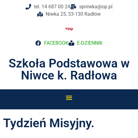
tel. 14 687 00 24
spniwka@op.pl
Niwka 25, 33-130 Radłów
FACEBOOK
E-DZIENNIK
Szkoła Podstawowa w
Niwce k. Radłowa
Tydzień Misyjny.