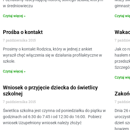
w średniowieczu
gimnast
Czytaj więcej »
Czytaj wię
Prośba o kontakt
Wakac
7 października 2015
7 paździ
Prosimy o kontakt Rodzica, który w jednej z ankiet
Jak co r
wyraził chęć włączenia się w działania profilaktyczne w
hasłem 
szkole.
przedszk
Szczegól
Czytaj więcej »
Czytaj wię
Wniosek o przyjęcie dziecka do świetlicy
szkolnej
Zakoń
7 października 2015
7 paździ
Świetlica szkolna jest czynna od poniedziałku do piątku w
Dnia 26 
godzinach od 6:30 do 7:45 i od 12:30 do 16:00. Pobierz
uroczyst
wniosek Uzupełniony wniosek należy złożyć
dzień sz
bowiem