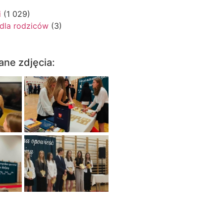
i
(1 029)
 dla rodziców
(3)
ane zdjęcia: