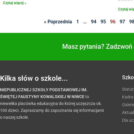
Czytaj więcej »
Czytaj wię
« Poprzednia
1
…
94
95
96
97
9
Masz pytania? Zadzwoń i
Kilka słów o szkole...
Szko
Statut
NIEPUBLICZNEJ SZKOŁY PODSTAWOWEJ IM.
ŚWIĘTEJ FAUSTYNY KOWALSKIEJ W NIWCE
to
Kadra
niewielka placówka edukacyjna do której uczęszcza ok.
Galeri
100 dzieci. Zapraszamy do zapoznania się informacjami
Aktual
o naszej szkole.
Dla u