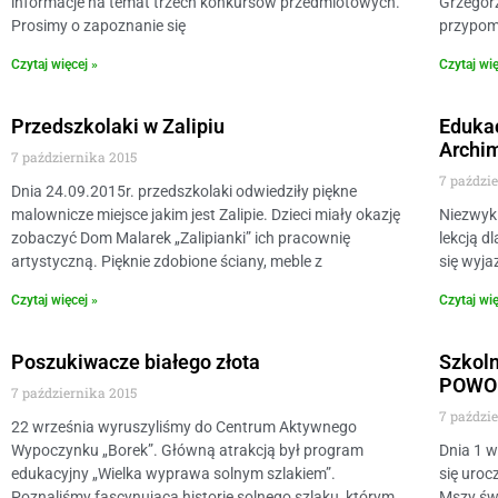
informacje na temat trzech konkursów przedmiotowych.
Grzegorz
Prosimy o zapoznanie się
przypomn
Czytaj więcej »
Czytaj wię
Przedszkolaki w Zalipiu
Edukac
Archi
7 października 2015
7 paździ
Dnia 24.09.2015r. przedszkolaki odwiedziły piękne
malownicze miejsce jakim jest Zalipie. Dzieci miały okazję
Niezwykl
zobaczyć Dom Malarek „Zalipianki” ich pracownię
lekcją d
artystyczną. Pięknie zdobione ściany, meble z
się wyja
Czytaj więcej »
Czytaj wię
Poszukiwacze białego złota
Szkol
POWO
7 października 2015
7 paździ
22 września wyruszyliśmy do Centrum Aktywnego
Wypoczynku „Borek”. Główną atrakcją był program
Dnia 1 
edukacyjny „Wielka wyprawa solnym szlakiem”.
się uroc
Poznaliśmy fascynującą historię solnego szlaku, którym
Mszy św.