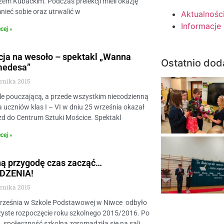
em Kubackim. Podczas prelekcji mieli okazję
ieć sobie oraz utrwalić w
Aktualnośc
Informacje
cej »
ja na wesoło – spektakl „Wanna
Ostatnio dod
medesa”
ernika 2015
e pouczającą, a przede wszystkim niecodzienną
la uczniów klas I – VI w dniu 25 września okazał
zd do Centrum Sztuki Mościce. Spektakl
cej »
ną przygodę czas zacząć…
DZENIA!
ernika 2015
września w Szkole Podstawowej w Niwce odbyło
zyste rozpoczęcie roku szkolnego 2015/2016. Po
 społeczność szkolna zgromadziła się na sali