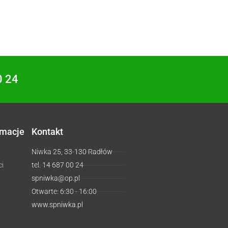
0 24
rmacje
Kontakt
Niwka 25, 33-130 Radłów
ci
tel. 14 687 00 24
spniwka@op.pl
Otwarte: 6:30 - 16:00
www.spniwka.pl