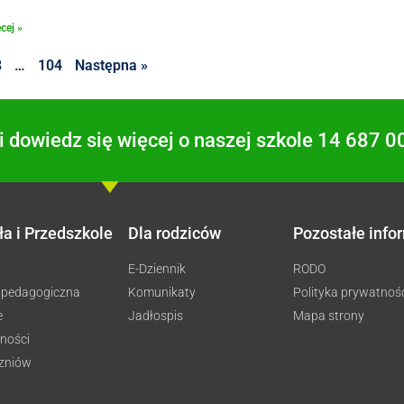
cej »
8
…
104
Następna »
 dowiedz się więcej o naszej szkole 14 687 0
ła i Przedszkole
Dla rodziców
Pozostałe info
E-Dziennik
RODO
 pedagogiczna
Komunikaty
Polityka prywatnoś
e
Jadłospis
Mapa strony
ności
czniów