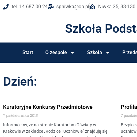
tel. 14 687 00 24
spniwka@op.pl
Niwka 25, 33-130
Szkoła Pods
Start
O zespole
Szkoła
Przeds
Dzień:
Kuratoryjne Konkursy Przedmiotowe
Profil
7 października 2015
7 paździ
Informujemy, że na stronie Kuratorium Oświaty w
Bezpiec
Krakowie w zakładce „Rodzice i Uczniowie” znajdują się
uczniowi