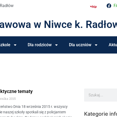
 Radłów
F
tawowa w Niwce k. Radło
zkole
Dla rodziców
Dla uczniów
Aktu
aktyczne tematy
ernika 2015
zeństwo Dnia 18 września 2015 r. wszyscy
e naszej szkoły spotkali się z policjantem
Kategorie inf