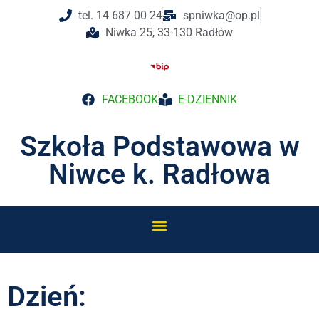
tel. 14 687 00 24
spniwka@op.pl
Niwka 25, 33-130 Radłów
FACEBOOK
E-DZIENNIK
Szkoła Podstawowa w
Niwce k. Radłowa
Dzień: