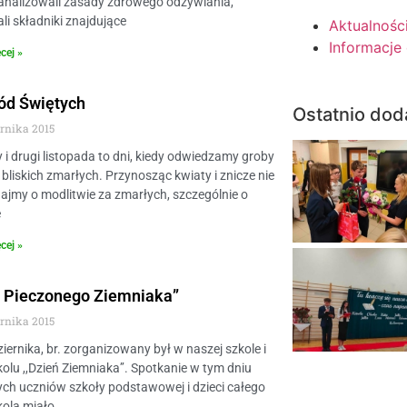
analizowali zasady zdrowego odżywiania,
i składniki znajdujące
Aktualnośc
Informacje
cej »
ód Świętych
Ostatnio dod
ernika 2015
 i drugi listopada to dni, kiedy odwiedzamy groby
bliskich zmarłych. Przynosząc kwiaty i znicze nie
jmy o modlitwie za zmarłych, szczególnie o
e
cej »
ń Pieczonego Ziemniaka”
ernika 2015
iernika, br. zorganizowany był w naszej szkole i
olu ,,Dzień Ziemniaka’’. Spotkanie w tym dniu
ch uczniów szkoły podstawowej i dzieci całego
kola miało