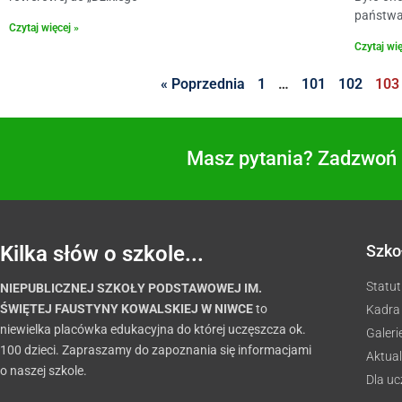
państwa
Czytaj więcej »
Czytaj wię
« Poprzednia
1
…
101
102
103
Masz pytania? Zadzwoń i
Kilka słów o szkole...
Szko
Statut
NIEPUBLICZNEJ SZKOŁY PODSTAWOWEJ IM.
ŚWIĘTEJ FAUSTYNY KOWALSKIEJ W NIWCE
to
Kadra
niewielka placówka edukacyjna do której uczęszcza ok.
Galeri
100 dzieci. Zapraszamy do zapoznania się informacjami
Aktual
o naszej szkole.
Dla u