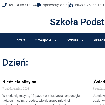
tel. 14 687 00 24
spniwka@op.pl
Niwka 25, 33-130
Szkoła Pods
Start
O zespole
Szkoła
Przeds
Dzień:
Niedziela Misyjna
„Śniad
7 października 2015
7 paździ
W niedzielę misyjną 19 października, która rozpoczęła
Uczniowi
tydzień misyjny, przedstawiciele grupy misyjnej
udział w