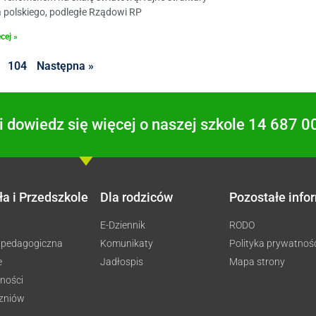
 polskiego, podległe Rządowi RP
cej »
104
Następna »
 dowiedz się więcej o naszej szkole 14 687 0
ła i Przedszkole
Dla rodziców
Pozostałe info
E-Dziennik
RODO
 pedagogiczna
Komunikaty
Polityka prywatnoś
e
Jadłospis
Mapa strony
ności
czniów