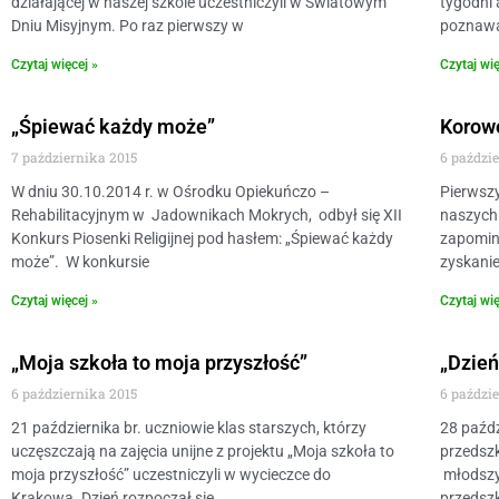
działającej w naszej szkole uczestniczyli w Światowym
tygodni 
Dniu Misyjnym. Po raz pierwszy w
poznawal
Czytaj więcej »
Czytaj wię
„Śpiewać każdy może”
Korow
7 października 2015
6 paździ
W dniu 30.10.2014 r. w Ośrodku Opiekuńczo –
Pierwszy
Rehabilitacyjnym w Jadownikach Mokrych, odbył się XII
naszych 
Konkurs Piosenki Religijnej pod hasłem: „Śpiewać każdy
zapomina
może”. W konkursie
zyskani
Czytaj więcej »
Czytaj wię
„Moja szkoła to moja przyszłość”
„Dzie
6 października 2015
6 paździ
21 października br. uczniowie klas starszych, którzy
28 paźdz
uczęszczają na zajęcia unijne z projektu „Moja szkoła to
przedszk
moja przyszłość” uczestniczyli w wycieczce do
młodszy
Krakowa. Dzień rozpoczął się
przedsz