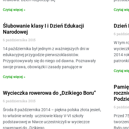
Czytaj więcej »
Czytaj wię
Ślubowanie klasy I i Dzień Edukacji
Dzień 
Narodowej
6 paździ
6 października 2015
W tym r
14 października był jednym z ważniejszych dni w
wycieczk
edukacyjnej przygodzie pierwszoklasistów.
2014 ro
Przygotowywały się do niego od dawna. Poznawały
patronki
swoje prawa, obowiązki i zasady panujące w
Czytaj wię
Czytaj więcej »
Pamię
Wycieczka rowerowa do „Dzikiego Boru”
roczni
Podzi
6 października 2015
6 paździ
Środa 8 października 2014 – piękna polska złota jesień,
to właśnie wtedy uczniowie klasy V-VI szkoły
Przed 75
podstawowej w Niwce uczestniczyli w wycieczce
tworzen
rowerowej do „Dzikiego
Było on