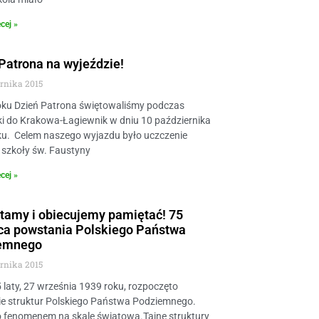
cej »
Patrona na wyjeździe!
ernika 2015
oku Dzień Patrona świętowaliśmy podczas
i do Krakowa-Łagiewnik w dniu 10 października
ku. Celem naszego wyjazdu było uczczenie
 szkoły św. Faustyny
cej »
tamy i obiecujemy pamiętać! 75
ca powstania Polskiego Państwa
emnego
ernika 2015
 laty, 27 września 1939 roku, rozpoczęto
ie struktur Polskiego Państwa Podziemnego.
o fenomenem na skalę światową.Tajne struktury