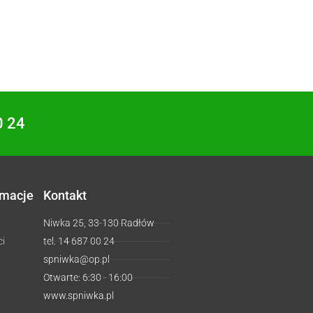
0 24
rmacje
Kontakt
Niwka 25, 33-130 Radłów
ci
tel. 14 687 00 24
spniwka@op.pl
Otwarte: 6:30 - 16:00
www.spniwka.pl