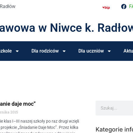
 Radłów
F
tawowa w Niwce k. Radło
zkole
Dla rodziców
Dla uczniów
Aktu
anie daje moc”
ernika 2015
e klas I–III naszej szkoły po raz drugi wzięli
 projekcie „Śniadanie Daje Moc”. Przez kilka
Kategorie inf