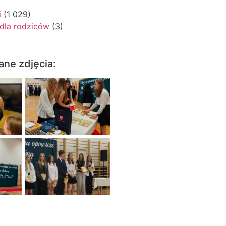
i
(1 029)
 dla rodziców
(3)
ane zdjęcia: