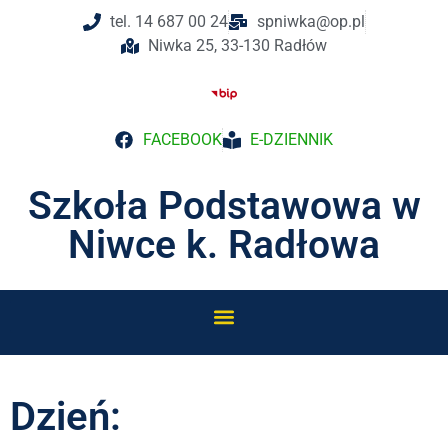
tel. 14 687 00 24
spniwka@op.pl
Niwka 25, 33-130 Radłów
FACEBOOK
E-DZIENNIK
Szkoła Podstawowa w
Niwce k. Radłowa
Dzień: