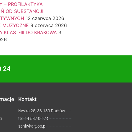
Y – PROFILAKTYKA
EŃ OD SUBSTANCJI
KTYWNYCH
12 czerwca 2026
E MUZYCZNE
9 czerwca 2026
 KLAS I-III DO KRAKOWA
3
026
0 24
rmacje
Kontakt
Niwka 25, 33-130 Radłów
ci
tel. 14 687 00 24
spniwka@op.pl