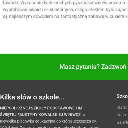
faworki. Wykonanie tych kruchych pyszności wbrew pozorom j
wypróbował swoich sił kulinarnych, czego efektem było zaja
są najlepszym dowodem na fantastyczną zabawę w cukiernik
Masz pytania? Zadzwoń i
Kilka słów o szkole...
Szko
Statut
NIEPUBLICZNEJ SZKOŁY PODSTAWOWEJ IM.
ŚWIĘTEJ FAUSTYNY KOWALSKIEJ W NIWCE
to
Kadra
niewielka placówka edukacyjna do której uczęszcza ok.
Galeri
100 dzieci. Zapraszamy do zapoznania się informacjami