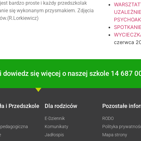
est bardzo proste i każdy przedszkolak
WARSZTAT
danie się wykonanym przysmakiem. Zdjęcia
UZALEŻNI
ów.(R.Lorkiewicz)
PSYCHOA
SPOTKANI
WYCIECZKA
czerwca 2
 dowiedz się więcej o naszej szkole 14 687 0
ła i Przedszkole
Dla rodziców
Pozostałe info
E-Dziennik
RODO
 pedagogiczna
Komunikaty
Polityka prywatnoś
e
Jadłospis
Mapa strony