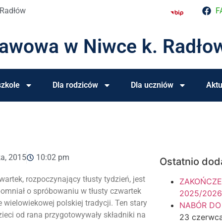
 Radłów
F
tawowa w Niwce k. Radło
zkole
Dla rodziców
Dla uczniów
Aktu
ka, 2015
10:02 pm
Ostatnio dod
rtek, rozpoczynający tłusty tydzień, jest
ZAKOŃCZE
apomniał o spróbowaniu w tłusty czwartek
2025/2026
ielowiekowej polskiej tradycji. Ten stary
NABÓR DO
ieci od rana przygotowywały składniki na
23 czerwc