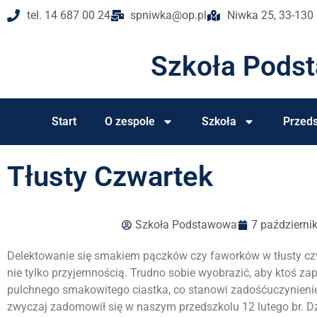
tel. 14 687 00 24
spniwka@op.pl
Niwka 25, 33-130
Szkoła Pods
Start
O zespole
Szkoła
Przeds
Tłusty Czwartek
Szkoła Podstawowa
7 październi
Delektowanie się smakiem pączków czy faworków w tłusty czwa
nie tylko przyjemnością. Trudno sobie wyobrazić, aby ktoś z
pulchnego smakowitego ciastka, co stanowi zadośćuczynienie w
zwyczaj zadomowił się w naszym przedszkolu 12 lutego br. Dz