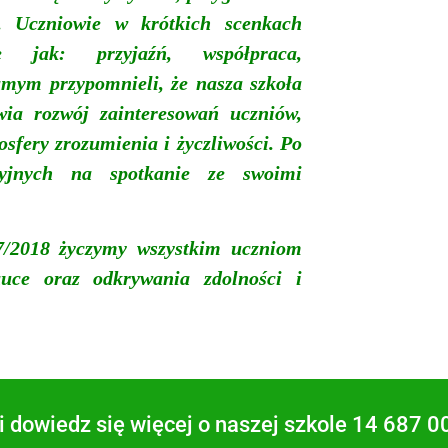
. Uczniowie w krótkich scenkach
e jak: przyjaźń, współpraca,
amym przypomnieli, że nasza s
zkoła
iwia rozwój zainteresowań uczniów,
sfery zrozumienia i życzliwości.
Po
jnych na spotkanie ze swoimi
17/2018
życzymy wszystkim uczniom
uce oraz odkrywania zdolności i
 dowiedz się więcej o naszej szkole 14 687 0