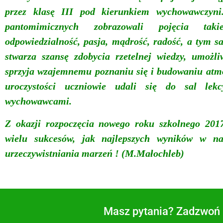
przez klasę III pod kierunkiem wychowawczyni
pantomimicznych zobrazowali pojęcia taki
odpowiedzialność, pasja, mądrość, radość, a tym s
stwarza szansę zdobycia rzetelnej wiedzy, umożl
sprzyja wzajemnemu poznaniu się i budowaniu atmo
uroczystości uczniowie
udali się
do sal lekcy
wychowawcami.
Z
o
kazji rozpoczęcia nowego roku szkolnego 20
wielu sukcesów, jak
najlepszych wyników w na
urzeczywistniania marzeń ! (M.Małochleb)
Masz pytania? Zadzwoń i