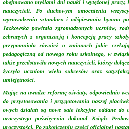
obejmowa
no
myśl
ami
dni nauki i
wytężonej
pracy, 
nauczycieli.
Po duchowym umocnieniu wszyscy
wprowadzeniu sztandaru i odśpiewaniu hymnu pa
Jackowska powitała zgromadzonych uczniów, rodz
zebranych z organizacją i koncepcją pracy szkoł
przypomniała
również o zmianach jakie czekają
pedagogiczną od nowego roku szkolnego, w związk
także przedstawiła nowych nauczycieli, którzy dołą
życzyła
uczniom
wielu sukcesów oraz satysfak
umiejętności.
Mając na uwadze
reformę oświaty,
odpowiednio wcze
do
przystosowania
i przygotowania naszej placówk
owych działań są nowe sale lekcyjne oddane do 
uroczystego poświęcenia dokonał Ksiądz Probo
uroczystości. Po zakończeniu
części oficjalnej
nastą