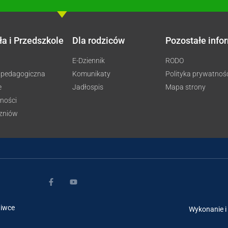
ła i Przedszkole
Dla rodziców
Pozostałe info
E-Dziennik
RODO
 pedagogiczna
Komunikaty
Polityka prywatnoś
e
Jadłospis
Mapa strony
ności
czniów
Niwce
Wykonanie i