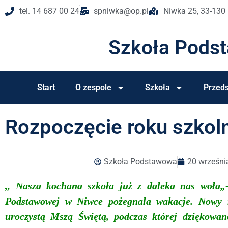
tel. 14 687 00 24
spniwka@op.pl
Niwka 25, 33-130
Szkoła Pods
Start
O zespole
Szkoła
Przeds
Rozpoczęcie roku szko
Szkoła Podstawowa
20 wrześni
,,
Nasza kochana szkoła już z daleka nas woła
„
Podstawowej
w Niwce
pożegnała wakacje
. Nowy 
uroczystą Mszą Świętą,
podczas
której dziękow
an