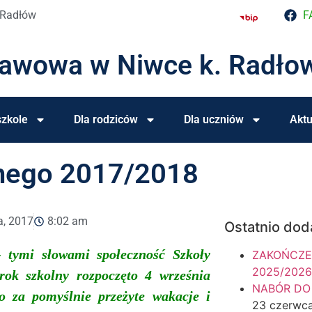
 Radłów
F
tawowa w Niwce k. Radło
zkole
Dla rodziców
Dla uczniów
Aktu
lnego 2017/2018
a, 2017
8:02 am
Ostatnio dod
- tymi słowami społeczność Szkoły
ZAKOŃCZE
2025/2026
rok szkolny
rozpoczę
to
4 września
NABÓR DO
o
za pomyślnie przeżyte wakacje i
23 czerwc