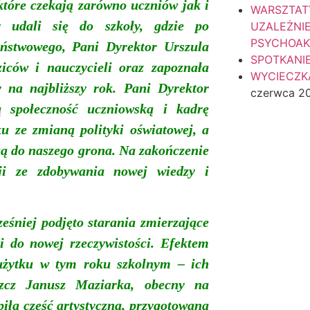
które czekają
zarówno uczniów
jak i
WARSZTAT
 udali się do szkoły, gdzie po
UZALEŻNI
PSYCHOA
ństwowego, Pani Dyrektor Urszula
SPOTKANI
iców i nauczycieli oraz z
apoznała
WYCIECZKA
y na najbliższy rok. Pani Dyrektor
czerwca 2
 społeczność uczniowską i kadrę
u ze zmianą polityki oświatowej, a
czą do naszego grona. Na zakończenie
cji ze zdobywania nowej wiedzy i
śniej podjęto starania zmierzające
i do nowej rzeczywistości. Efektem
użytku w tym roku szkolnym – ich
szcz Janusz Maziarka, obecny na
piła
część
artystyczna
, przygotowana