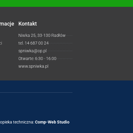
rmacje
Kontakt
Niwka 25, 33-130 Radłów
ci
tel. 14 687 00 24
spniwka@op.pl
Otwarte: 6:30 - 16:00
www.spniwka.pl
 opieka techniczna:
Comp-Web Studio