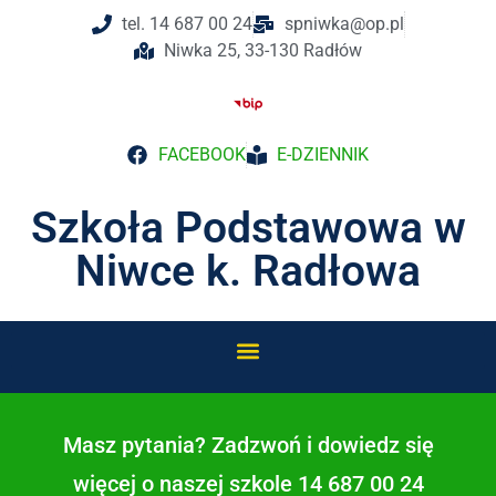
do
tel. 14 687 00 24
spniwka@op.pl
treści
Niwka 25, 33-130 Radłów
FACEBOOK
E-DZIENNIK
Szkoła Podstawowa w
Niwce k. Radłowa
Masz pytania? Zadzwoń i dowiedz się
więcej o naszej szkole 14 687 00 24