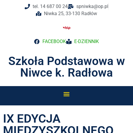
tel. 14 687 00 24
spniwka@op.pl
Niwka 25, 33-130 Radłów
FACEBOOK
E-DZIENNIK
Szkoła Podstawowa w
Niwce k. Radłowa
IX EDYCJA
MIĘDZYSZKOLNEGO