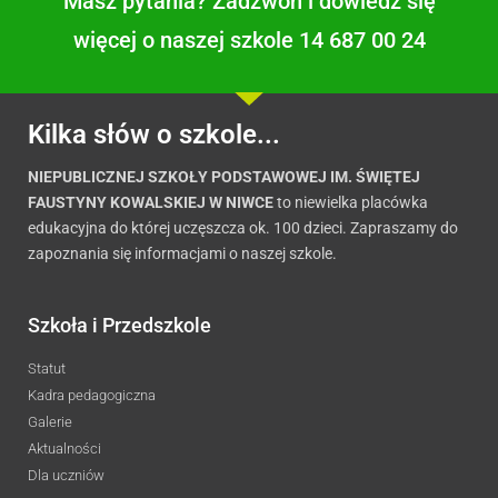
Masz pytania? Zadzwoń i dowiedz się
więcej o naszej szkole 14 687 00 24
Kilka słów o szkole...
NIEPUBLICZNEJ SZKOŁY PODSTAWOWEJ IM. ŚWIĘTEJ
FAUSTYNY KOWALSKIEJ W NIWCE
to niewielka placówka
edukacyjna do której uczęszcza ok. 100 dzieci. Zapraszamy do
zapoznania się informacjami o naszej szkole.
Szkoła i Przedszkole
Statut
Kadra pedagogiczna
Galerie
Aktualności
Dla uczniów