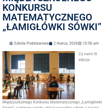
KONKURSU
MATEMATYCZNEGO
„ŁAMIGŁÓWKI SÓWKI”
Szkoła Podstawowa
2 marca, 2026
10:56 am
Za nami IX
edycja
Międzyszkolnego Konkursu Matematycznego „Łamigłówki
Sówki”, w którym wzięły udział wszystkie szkoły z naszej