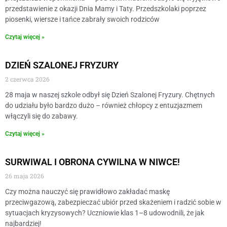
przedstawienie z okazji Dnia Mamy i Taty. Przedszkolaki poprzez
piosenki, wiersze i tańce zabrały swoich rodziców
Czytaj więcej »
DZIEŃ SZALONEJ FRYZURY
2 czerwca 2026
28 maja w naszej szkole odbył się Dzień Szalonej Fryzury. Chętnych
do udziału było bardzo dużo – również chłopcy z entuzjazmem
włączyli się do zabawy.
Czytaj więcej »
SURWIWAL I OBRONA CYWILNA W NIWCE!
26 maja 2026
Czy można nauczyć się prawidłowo zakładać maskę
przeciwgazową, zabezpieczać ubiór przed skażeniem i radzić sobie w
sytuacjach kryzysowych? Uczniowie klas 1–8 udowodnili, że jak
najbardziej!