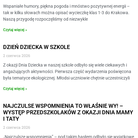
Wspaniałe humory, piękna pogoda i mnóstwo pozytywnej energii –
tak w kilku słowach można opisać wycieczkę klas 1-3 do Krakowa.
Naszą przygodę rozpoczęliśmy od niezwykle
Czytaj więcej »
DZIEŃ DZIECKA W SZKOLE
2 czerwca 2026
Z okazji Dnia Dziecka w naszej szkole odbyło się wiele ciekawych i
angażujących aktywności. Pierwsza część wydarzenia poświęcona
była tematyce ekologicznej. Młodsi uczniowie chętnie uczestniczyli
Czytaj więcej »
NAJCZULSE WSPOMNIENIA TO WŁAŚNIE WY! –
WYSTĘP PRZEDSZKOLAKÓW Z OKAZJI DNIA MAMY
I TATY
2 czerwca 2026
„Najczulsze wspomnienia” – pod takim hasłem odbyło się wyjątkowe