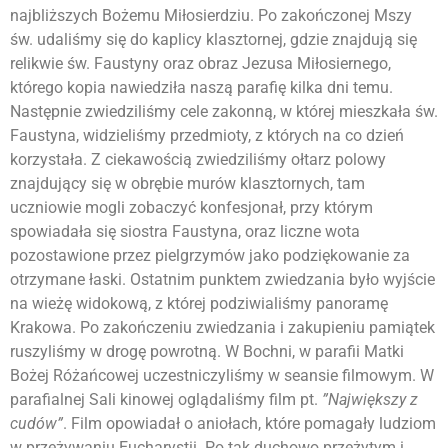
najbliższych Bożemu Miłosierdziu. Po zakończonej Mszy
św. udaliśmy się do kaplicy klasztornej, gdzie znajdują się
relikwie św. Faustyny oraz obraz Jezusa Miłosiernego,
którego kopia nawiedziła naszą parafię kilka dni temu.
Następnie zwiedziliśmy cele zakonną, w której mieszkała św.
Faustyna, widzieliśmy przedmioty, z których na co dzień
korzystała. Z ciekawością zwiedziliśmy ołtarz polowy
znajdujący się w obrębie murów klasztornych, tam
uczniowie mogli zobaczyć konfesjonał, przy którym
spowiadała się siostra Faustyna, oraz liczne wota
pozostawione przez pielgrzymów jako podziękowanie za
otrzymane łaski. Ostatnim punktem zwiedzania było wyjście
na wieżę widokową, z której podziwialiśmy panoramę
Krakowa. Po zakończeniu zwiedzania i zakupieniu pamiątek
ruszyliśmy w drogę powrotną. W Bochni, w parafii Matki
Bożej Różańcowej uczestniczyliśmy w seansie filmowym. W
parafialnej Sali kinowej oglądaliśmy film pt.
”Największy z
cudów”
. Film opowiadał o aniołach, które pomagały ludziom
w przeżywaniu Eucharystii. Po tak duchowo przeżytym i