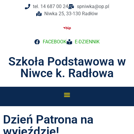
tel. 14 687 00 24
spniwka@op.pl
Niwka 25, 33-130 Radłów
FACEBOOK
E-DZIENNIK
Szkoła Podstawowa w
Niwce k. Radłowa
Dzień Patrona na
wyjeździe!