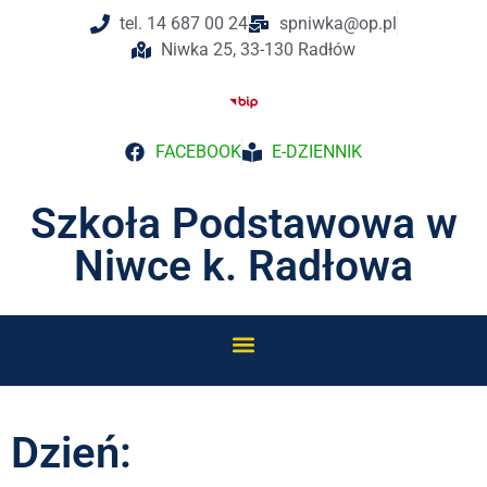
tel. 14 687 00 24
spniwka@op.pl
Niwka 25, 33-130 Radłów
FACEBOOK
E-DZIENNIK
Szkoła Podstawowa w
Niwce k. Radłowa
Dzień: