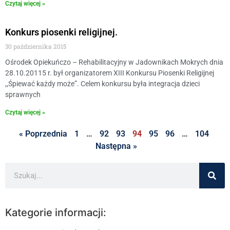
Czytaj więcej »
Konkurs piosenki religijnej.
30 października 2015
Ośrodek Opiekuńczo – Rehabilitacyjny w Jadownikach Mokrych dnia
28.10.20115 r. był organizatorem XIII Konkursu Piosenki Religijnej
,,Śpiewać każdy może”. Celem konkursu była integracja dzieci
sprawnych
Czytaj więcej »
« Poprzednia
1
…
92
93
94
95
96
…
104
Następna »
Kategorie informacji: