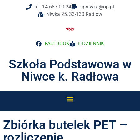
tel. 14 687 00 24
spniwka@op.pl
Niwka 25, 33-130 Radłów
FACEBOOK
E-DZIENNIK
Szkoła Podstawowa w
Niwce k. Radłowa
Zbiórka butelek PET –
rozliczenie