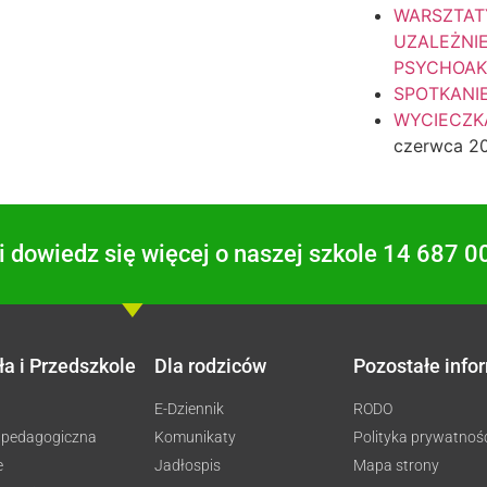
WARSZTAT
UZALEŻNI
PSYCHOA
SPOTKANI
WYCIECZKA
czerwca 2
 dowiedz się więcej o naszej szkole 14 687 0
ła i Przedszkole
Dla rodziców
Pozostałe info
E-Dziennik
RODO
 pedagogiczna
Komunikaty
Polityka prywatnoś
e
Jadłospis
Mapa strony