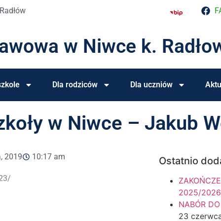
 Radłów
F
tawowa w Niwce k. Radło
zkole
Dla rodziców
Dla uczniów
Aktu
zkoły w Niwce – Jakub W
a, 2019
10:17 am
Ostatnio dod
23/
ZAKOŃCZE
2025/2026
NABÓR DO
23 czerwc