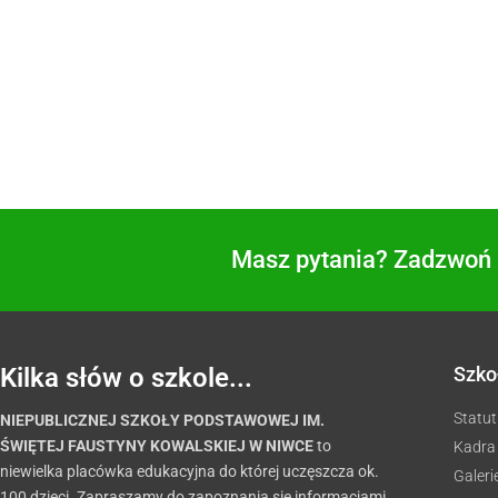
Masz pytania? Zadzwoń i
Kilka słów o szkole...
Szko
Statut
NIEPUBLICZNEJ SZKOŁY PODSTAWOWEJ IM.
ŚWIĘTEJ FAUSTYNY KOWALSKIEJ W NIWCE
to
Kadra
niewielka placówka edukacyjna do której uczęszcza ok.
Galeri
100 dzieci. Zapraszamy do zapoznania się informacjami