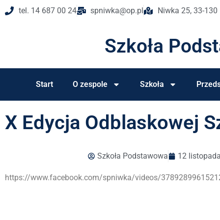
tel. 14 687 00 24
spniwka@op.pl
Niwka 25, 33-130
Szkoła Pods
Start
O zespole
Szkoła
Przeds
X Edycja Odblaskowej S
Szkoła Podstawowa
12 listopad
https://www.facebook.com/spniwka/videos/3789289961521