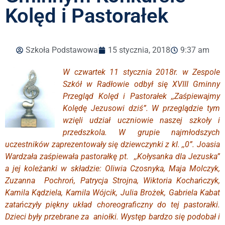
Kolęd i Pastorałek
Szkoła Podstawowa
15 stycznia, 2018
9:37 am
W czwartek 11 stycznia 2018r. w Zespole
Szkół w Radłowie odbył się XVIII Gminny
Przegląd Kolęd i Pastorałek ,,Zaśpiewajmy
Kolędę Jezusowi dziś”. W przeglądzie tym
wzięli udział uczniowie naszej szkoły i
przedszkola. W grupie najmłodszych
uczestników zaprezentowały się dziewczynki z kl. ,,0”. Joasia
Wardzała zaśpiewała pastorałkę pt. ,,Kołysanka dla Jezuska”
a jej koleżanki w składzie: Oliwia Czosnyka, Maja Molczyk,
Zuzanna Pochroń, Patrycja Strojna, Wiktoria Kochańczyk,
Kamila Kądziela, Kamila Wójcik, Julia Brożek, Gabriela Kabat
zatańczyły piękny układ choreograficzny do tej pastorałki.
Dzieci były przebrane za aniołki. Występ bardzo się podobał i