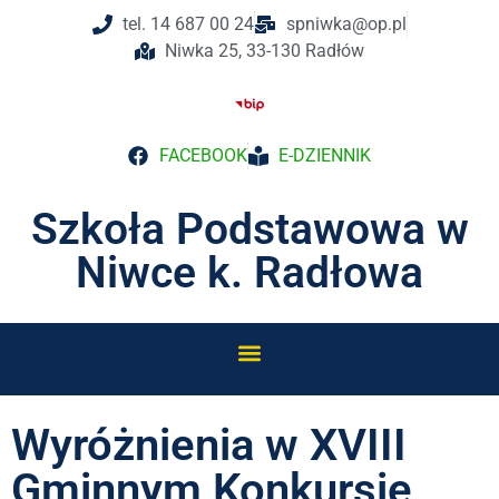
tel. 14 687 00 24
spniwka@op.pl
Niwka 25, 33-130 Radłów
FACEBOOK
E-DZIENNIK
Szkoła Podstawowa w
Niwce k. Radłowa
Wyróżnienia w XVIII
Gminnym Konkursie