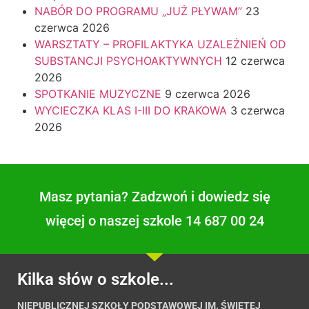
NABÓR DO PROGRAMU „JUŻ PŁYWAM”
23
czerwca 2026
WARSZTATY – PROFILAKTYKA UZALEŻNIEŃ OD
SUBSTANCJI PSYCHOAKTYWNYCH
12 czerwca
2026
SPOTKANIE MUZYCZNE
9 czerwca 2026
WYCIECZKA KLAS I-III DO KRAKOWA
3 czerwca
2026
Masz pytania? Zadzwoń i dowiedz się
więcej o naszej szkole 14 687 00 24
Kilka słów o szkole...
NIEPUBLICZNEJ SZKOŁY PODSTAWOWEJ IM. ŚWIĘTEJ