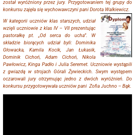
został wyróżniony przez jury. Przygotowaniem tej grupy do
konkursu zajęła się wychowawczyni pani Dorota Walkiewicz.
W kategorii uczniów klas starszych, udział
wzięli uczniowie z klas IV – VII prezentując
pastorałkę pt. „Od serca do ucha”. W
składzie biorących udział byli: Dominika
Głowacka, Kamila Kocik, Jan Łukasik,
Dominik Cichoń, Adam Cichoń, Nikola
Pawłowicz, Kinga Padło i Julia Seremet. Uczniowie wystąpili
z gwiazdą w strojach Górali Żywieckich. Swym występem
oczarowali jury otrzymując jedno z dwóch wyróżnień. Do
konkursu przygotowywała uczniów pani Zofia Juchno – Bąk.