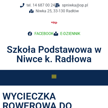
tel. 14 687 00 24
spniwka@op.pl
Niwka 25, 33-130 Radłów
FACEBOOK
E-DZIENNIK
Szkoła Podstawowa w
Niwce k. Radłowa
WYCIECZKA
ROWEROWA DO