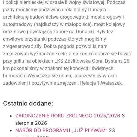
i policji niemieckiej w czasie II wojny światowej. Podczas
jazdy mogliśmy podziwiać uroki doliny Dunajca i
architekturę budownictwa drogowego tj: most drogowy i
autostradowy (najdłuższy w małopolsce), most kolejowy
oraz nowo powstającą zaporę na Dunajcu. Były też
chwilowe przystanki podczas których mogliśmy
zregenerować siły. Dobra pogoda pozwoliła nam
zrealizować wyznaczone cele, a na koniec dobrze się bawić
przy grillu na obiektach LKS Zbylitowska Góra. Dystans 26
km pokonaliśmy w znakomitej kondycji i świetnych
humorach. Wycieczka się udała, a uczestnicy wrócili
zadowoleni i pozytywnie zmęczeni. Relacja T.Wałaszek.
Ostatnio dodane:
ZAKOŃCZENIE ROKU ZKOLNEGO 2025/2026
3
sierpnia 2026
NABÓR DO PROGRAMU „JUŻ PŁYWAM”
23