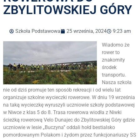
ZBYLITOWSKIEJ GÓRY
Szkoła Podstawowa
25 września, 2024
9:23 am
Wiadomo że
rower to
znakomity
środek
transportu.
Nasza szkoła
nie od dziś promuje ten sposób rekreacji i od wielu lat
organizuje szkolne wycieczki rowerowe. W dniu 19 września
na taką wycieczkę wyruszyli uczniowie szkoły podstawowej
w Niwce z klas 5 do 8. Trasa rowerowa wiodła z Niwki
ścieżką rowerową Velo Dunajec do Zbylitowskiej Góry gdzie
uczniowie w lesie „Buczyna” oddali hołd bestialsko
pomordowanym Polakom i żydom przez funkcjonariuszy SS