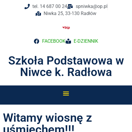
tel. 14 687 00 24
spniwka@op.pl
Niwka 25, 33-130 Radłów
FACEBOOK
E-DZIENNIK
Szkoła Podstawowa w
Niwce k. Radłowa
Witamy wiosnę z
uśmiechem!!!