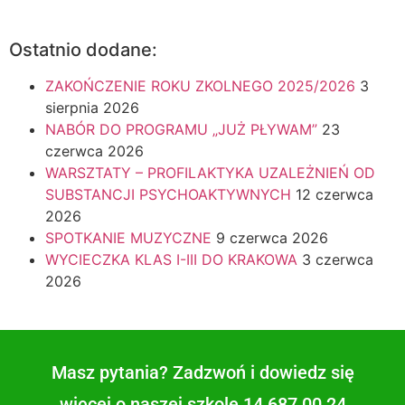
Ostatnio dodane:
ZAKOŃCZENIE ROKU ZKOLNEGO 2025/2026
3
sierpnia 2026
NABÓR DO PROGRAMU „JUŻ PŁYWAM”
23
czerwca 2026
WARSZTATY – PROFILAKTYKA UZALEŻNIEŃ OD
SUBSTANCJI PSYCHOAKTYWNYCH
12 czerwca
2026
SPOTKANIE MUZYCZNE
9 czerwca 2026
WYCIECZKA KLAS I-III DO KRAKOWA
3 czerwca
2026
Masz pytania? Zadzwoń i dowiedz się
więcej o naszej szkole 14 687 00 24