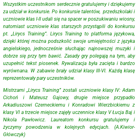
Wszystkim uczestnikom serdecznie gratulujemy i dziękujemy
za udział w konkursie. Po konkursie talentów, przedszkolaki i
uczniowie klas I-II udali się na spacer w poszukiwaniu wiosny,
natomiast uczniowie klas starszych przystąpili do konkursu
pt. „Lirycs Training”. Lirycs Training to platforma językowa,
dzięki której można podszkolić swoje umiejętności z języka
angielskiego, jednocześnie słuchając najnowszej muzyki i
dobrze się przy tym bawić. Zasady gry polegają na tym, aby
uzupełnić tekst piosenek. Rywalizacja była zacięta i bardzo
wyrównana. W zabawie brały udział klasy III-VI. Każdą klasę
reprezentowały pary uczestników.
Mistrzami „Lirycs Training” zostali uczniowie klasy IV: Adam
Cichoń i Mateusz Gajowy, drugie miejsce przypadło
Arkadiuszowi Czerneckiemu i Konradowi Wierzbickiemu z
klasy VI a trzecie miejsce zajęły uczennice klasy V Łucja Baj i
Nikola Pawłowicz. Laureatom konkursu gratulujemy i
życzymy powodzenia w kolejnych edycjach. (A.Kiwior-
Główczyk)