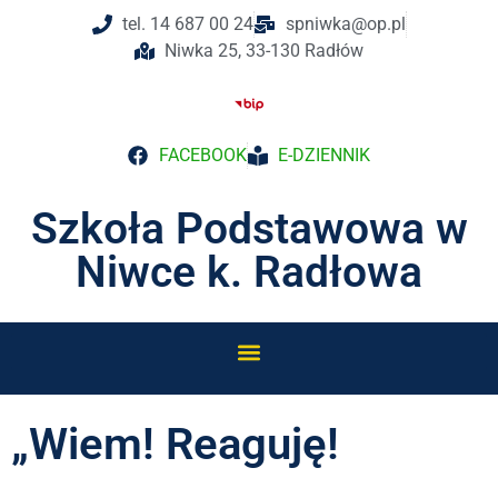
tel. 14 687 00 24
spniwka@op.pl
Niwka 25, 33-130 Radłów
FACEBOOK
E-DZIENNIK
Szkoła Podstawowa w
Niwce k. Radłowa
„Wiem! Reaguję!