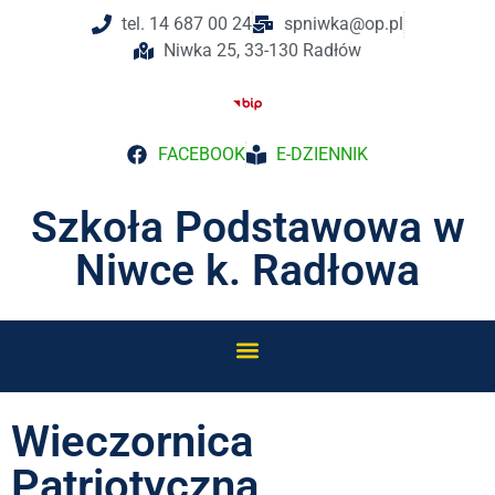
tel. 14 687 00 24
spniwka@op.pl
Niwka 25, 33-130 Radłów
FACEBOOK
E-DZIENNIK
Szkoła Podstawowa w
Niwce k. Radłowa
Wieczornica
Patriotyczna