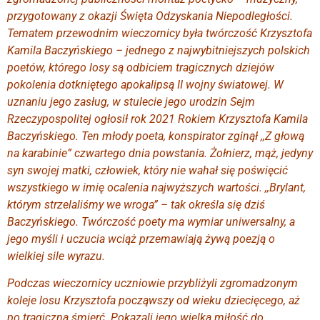
przygotowany z okazji Święta Odzyskania Niepodległości.
Tematem przewodnim wieczornicy była twórczość Krzysztofa
Kamila Baczyńskiego – jednego z najwybitniejszych polskich
poetów, którego losy są odbiciem tragicznych dziejów
pokolenia dotkniętego apokalipsą II wojny światowej. W
uznaniu jego zasług, w stulecie jego urodzin Sejm
Rzeczypospolitej ogłosił rok 2021 Rokiem Krzysztofa Kamila
Baczyńskiego. Ten młody poeta, konspirator zginął ,,Z głową
na karabinie” czwartego dnia powstania. Żołnierz, mąż, jedyny
syn swojej matki, człowiek, który nie wahał się poświęcić
wszystkiego w imię ocalenia najwyższych wartości. ,,Brylant,
którym strzelaliśmy we wroga” – tak określa się dziś
Baczyńskiego. Twórczość poety ma wymiar uniwersalny, a
jego myśli i uczucia wciąż przemawiają żywą poezją o
wielkiej sile wyrazu.
Podczas wieczornicy uczniowie przybliżyli zgromadzonym
koleje losu Krzysztofa począwszy od wieku dziecięcego, aż
po tragiczną śmierć. Pokazali jego wielką miłość do