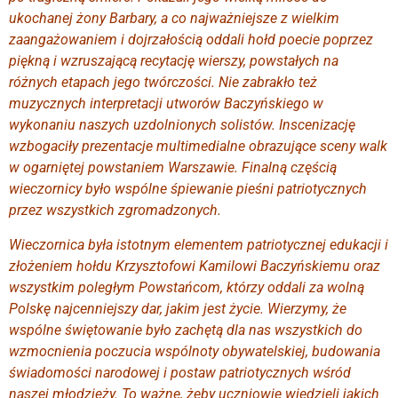
ukochanej żony Barbary, a co najważniejsze z wielkim
zaangażowaniem i dojrzałością oddali hołd poecie poprzez
piękną i wzruszającą recytację wierszy, powstałych na
różnych etapach jego twórczości. Nie zabrakło też
muzycznych interpretacji utworów Baczyńskiego w
wykonaniu naszych uzdolnionych solistów. Inscenizację
wzbogaciły prezentacje multimedialne obrazujące sceny walk
w ogarniętej powstaniem Warszawie. Finalną częścią
wieczornicy było wspólne śpiewanie pieśni patriotycznych
przez wszystkich zgromadzonych.
Wieczornica była istotnym elementem patriotycznej edukacji i
złożeniem hołdu Krzysztofowi Kamilowi Baczyńskiemu oraz
wszystkim poległym Powstańcom, którzy oddali za wolną
Polskę najcenniejszy dar, jakim jest życie. Wierzymy, że
wspólne świętowanie było zachętą dla nas wszystkich do
wzmocnienia poczucia wspólnoty obywatelskiej, budowania
świadomości narodowej i postaw patriotycznych wśród
naszej młodzieży. To ważne, żeby uczniowie wiedzieli jakich