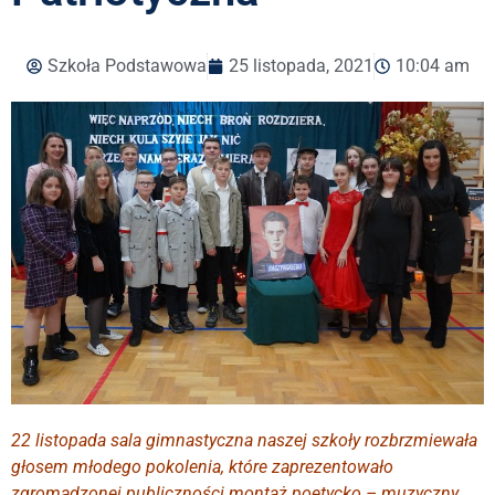
Szkoła Podstawowa
25 listopada, 2021
10:04 am
22 listopada sala gimnastyczna naszej szkoły rozbrzmiewała
głosem młodego pokolenia, które zaprezentowało
zgromadzonej publiczności montaż poetycko – muzyczny,