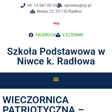
tel. 14 687 00 24
spniwka@op.pl
Niwka 25, 33-130 Radłów
FACEBOOK
E-DZIENNIK
Szkoła Podstawowa w
Niwce k. Radłowa
WIECZORNICA
PATRIOTYCZNA –