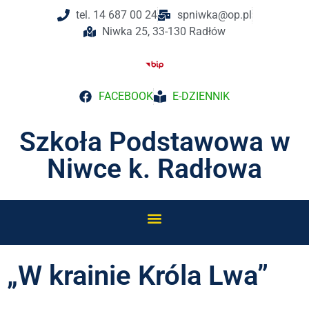
tel. 14 687 00 24
spniwka@op.pl
Niwka 25, 33-130 Radłów
FACEBOOK
E-DZIENNIK
Szkoła Podstawowa w
Niwce k. Radłowa
„W krainie Króla Lwa”