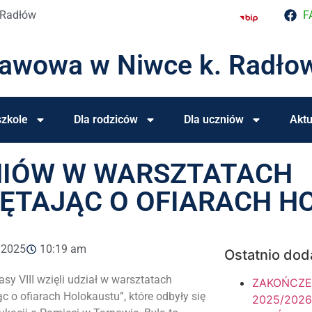
 Radłów
F
tawowa w Niwce k. Radło
zkole
Dla rodziców
Dla uczniów
Aktu
NIÓW W WARSZTATACH
IĘTAJĄC O OFIARACH H
, 2025
10:19 am
Ostatnio dod
sy VIII wzięli udział w warsztatach
ZAKOŃCZE
c o ofiarach Holokaustu”, które odbyły się
2025/2026