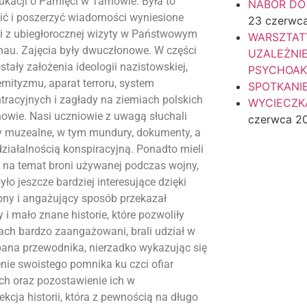
acji o Pamięci w Tarnowie. Była to
NABÓR DO
lić i poszerzyć wiadomości wyniesione
23 czerwc
ak i z ubiegłorocznej wizyty w Państwowym
WARSZTAT
au. Zajęcia były dwuczłonowe. W części
UZALEŻNI
ały założenia ideologii nazistowskiej,
PSYCHOA
mityzmu, aparat terroru, system
SPOTKANI
racyjnych i zagłady na ziemiach polskich
WYCIECZKA
owie. Nasi uczniowie z uwagą słuchali
czerwca 2
y muzealne, w tym mundury, dokumenty, a
ziałalnością konspiracyjną. Ponadto mieli
o na temat broni używanej podczas wojny,
yło jeszcze bardziej interesujące dzięki
ny i angażujący sposób przekazał
 mało znane historie, które pozwoliły
iach bardzo zaangażowani, brali udział w
 pana przewodnika, nierzadko wykazując się
nie swoistego pomnika ku czci ofiar
ch oraz pozostawienie ich w
cja historii, która z pewnością na długo