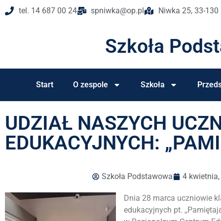
tel. 14 687 00 24
spniwka@op.pl
Niwka 25, 33-130
Szkoła Pods
Start
O zespole
Szkoła
Przeds
UDZIAŁ NASZYCH UCZ
EDUKACYJNYCH: „PAM
Szkoła Podstawowa
4 kwietnia
Dnia 28 marca uczniowie kla
edukacyjnych pt. ,,Pamiętają