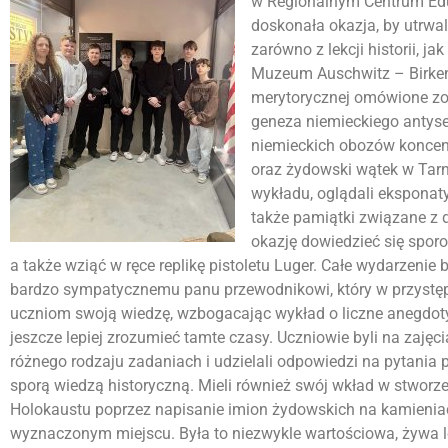
w Regionalnym Centrum Eduk
doskonała okazja, by utrwa
zarówno z lekcji historii, j
Muzeum Auschwitz – Birken
merytorycznej omówione zost
geneza niemieckiego antyse
niemieckich obozów koncent
oraz żydowski wątek w Tarn
wykładu, oglądali eksponat
także pamiątki związane z d
okazję dowiedzieć się spor
a także wziąć w ręce replikę pistoletu Luger. Całe wydarzenie b
bardzo sympatycznemu panu przewodnikowi, który w przystęp
uczniom swoją wiedzę, wzbogacając wykład o liczne anegdoty i
jeszcze lepiej zrozumieć tamte czasy. Uczniowie byli na zajęc
różnego rodzaju zadaniach i udzielali odpowiedzi na pytania
sporą wiedzą historyczną. Mieli również swój wkład w stworze
Holokaustu poprzez napisanie imion żydowskich na kamienia
wyznaczonym miejscu. Była to niezwykle wartościowa, żywa lek