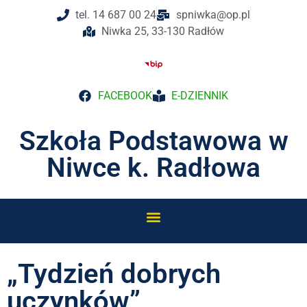
tel. 14 687 00 24
spniwka@op.pl
Niwka 25, 33-130 Radłów
FACEBOOK
E-DZIENNIK
Szkoła Podstawowa w
Niwce k. Radłowa
„Tydzień dobrych
uczynków”