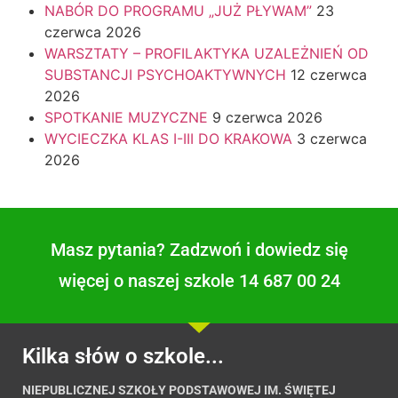
NABÓR DO PROGRAMU „JUŻ PŁYWAM”
23
czerwca 2026
WARSZTATY – PROFILAKTYKA UZALEŻNIEŃ OD
SUBSTANCJI PSYCHOAKTYWNYCH
12 czerwca
2026
SPOTKANIE MUZYCZNE
9 czerwca 2026
WYCIECZKA KLAS I-III DO KRAKOWA
3 czerwca
2026
Masz pytania? Zadzwoń i dowiedz się
więcej o naszej szkole 14 687 00 24
Kilka słów o szkole...
NIEPUBLICZNEJ SZKOŁY PODSTAWOWEJ IM. ŚWIĘTEJ