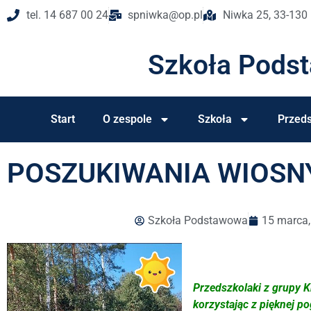
tel. 14 687 00 24
spniwka@op.pl
Niwka 25, 33-130
Szkoła Pods
Start
O zespole
Szkoła
Przeds
POSZUKIWANIA WIOSN
Szkoła Podstawowa
15 marca
Przedszkolaki z grupy 
korzystając z pięknej po