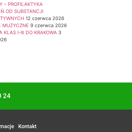
Y – PROFILAKTYKA
EŃ OD SUBSTANCJI
KTYWNYCH
12 czerwca 2026
E MUZYCZNE
9 czerwca 2026
 KLAS I-III DO KRAKOWA
3
026
0 24
rmacje
Kontakt