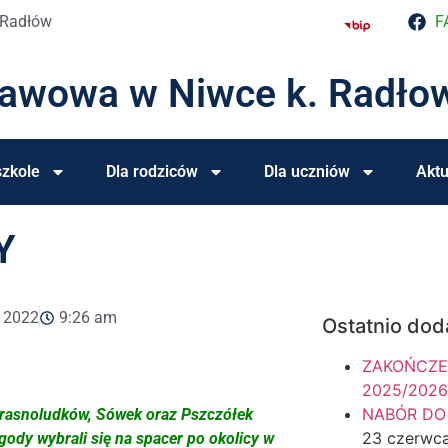
 Radłów
F
tawowa w Niwce k. Radło
zkole
Dla rodziców
Dla uczniów
Aktu
Y
, 2022
9:26 am
Ostatnio dod
ZAKOŃCZE
2025/2026
NABÓR DO
Krasnoludków, Sówek oraz Pszczółek
23 czerwc
gody wybrali się na spacer po okolicy w