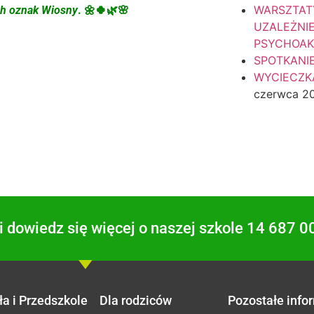
WARSZTAT
ch oznak Wiosny
. 🌼🍀🌿🌸
UZALEŻNI
PSYCHOA
SPOTKANI
WYCIECZKA
czerwca 2
 dowiedz się więcej o naszej szkole 14 687 0
ła i Przedszkole
Dla rodziców
Pozostałe info