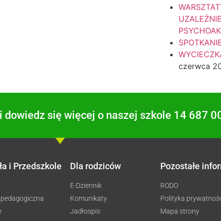
WARSZTAT
UZALEŻNI
PSYCHOA
SPOTKANI
WYCIECZKA
czerwca 2
 dowiedz się więcej o naszej szkole 14 687 0
ła i Przedszkole
Dla rodziców
Pozostałe info
E-Dziennik
RODO
 pedagogiczna
Komunikaty
Polityka prywatnoś
e
Jadłospis
Mapa strony