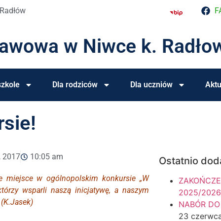
 Radłów
F
tawowa w Niwce k. Radło
zkole
Dla rodziców
Dla uczniów
Aktu
sie!
, 2017
10:05 am
Ostatnio dod
te miejsce w ogólnopolskim konkursie „W
ZAKOŃCZE
tórzy wsparli naszą inicjatywę, a naszym
2025/2026
 (K.Jasek)
NABÓR DO
23 czerwc