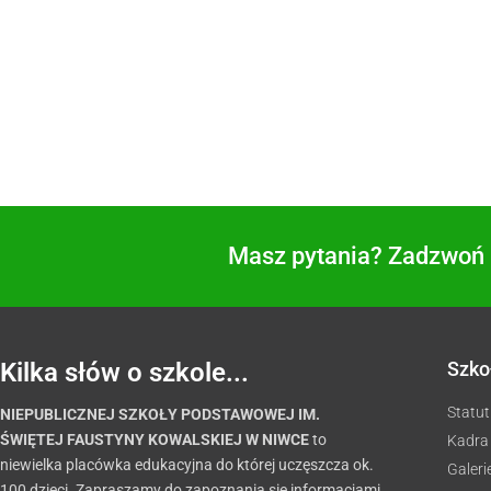
Masz pytania? Zadzwoń i
Kilka słów o szkole...
Szko
Statut
NIEPUBLICZNEJ SZKOŁY PODSTAWOWEJ IM.
ŚWIĘTEJ FAUSTYNY KOWALSKIEJ W NIWCE
to
Kadra
niewielka placówka edukacyjna do której uczęszcza ok.
Galeri
100 dzieci. Zapraszamy do zapoznania się informacjami