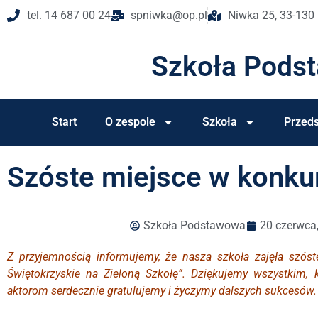
tel. 14 687 00 24
spniwka@op.pl
Niwka 25, 33-130
Szkoła Pods
Start
O zespole
Szkoła
Przeds
Szóste miejsce w konkur
Szkoła Podstawowa
20 czerwca
Z przyjemnością informujemy, że nasza szkoła zajęła szós
Świętokrzyskie na Zieloną Szkołę”. Dziękujemy wszystkim, k
aktorom serdecznie gratulujemy i życzymy dalszych sukcesów.