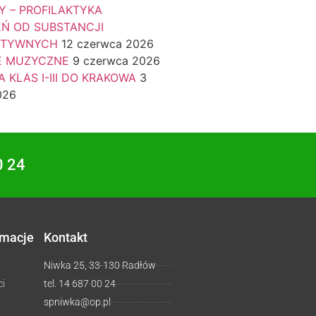
Y – PROFILAKTYKA
EŃ OD SUBSTANCJI
KTYWNYCH
12 czerwca 2026
E MUZYCZNE
9 czerwca 2026
 KLAS I-III DO KRAKOWA
3
026
0 24
rmacje
Kontakt
Niwka 25, 33-130 Radłów
ci
tel. 14 687 00 24
spniwka@op.pl