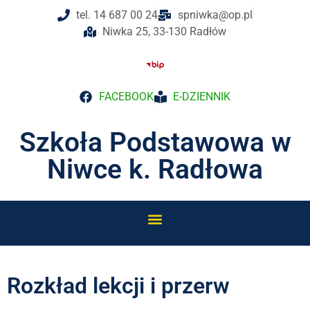
do
tel. 14 687 00 24
spniwka@op.pl
treści
Niwka 25, 33-130 Radłów
FACEBOOK
E-DZIENNIK
Szkoła Podstawowa w
Niwce k. Radłowa
Rozkład lekcji i przerw