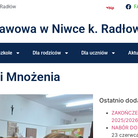
 Radłów
F
tawowa w Niwce k. Radło
zkole
Dla rodziców
Dla uczniów
Aktu
ki Mnożenia
Ostatnio dod
ZAKOŃCZE
2025/2026
NABÓR DO
23 czerwc