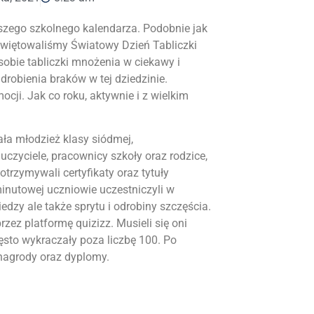
aszego szkolnego kalendarza. Podobnie jak
 świętowaliśmy Światowy Dzień Tabliczki
sobie tabliczki mnożenia w ciekawy i
robienia braków w tej dziedzinie.
ji. Jak co roku, aktywnie i z wielkim
ła młodzież klasy siódmej,
czyciele, pracownicy szkoły oraz rodzice,
otrzymywali certyfikaty oraz tytuły
minutowej uczniowie uczestniczyli w
edzy ale także sprytu i odrobiny szczęścia.
zez platformę quizizz. Musieli się oni
ęsto wykraczały poza liczbę 100. Po
nagrody oraz dyplomy.