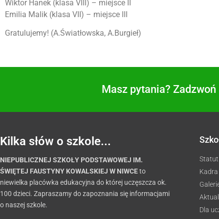
Wiktor Hanek (klasa VIII) – miejsce II
Emilia Malik (klasa VII) – miejsce III
Gratulujemy! (A.Światłowska, A.Burgieł)
Masz pytania? Zadzwoń i
Kilka słów o szkole...
Szko
Statut
NIEPUBLICZNEJ SZKOŁY PODSTAWOWEJ IM.
ŚWIĘTEJ FAUSTYNY KOWALSKIEJ W NIWCE
to
Kadra
niewielka placówka edukacyjna do której uczęszcza ok.
Galeri
100 dzieci. Zapraszamy do zapoznania się informacjami
Aktual
o naszej szkole.
Dla u