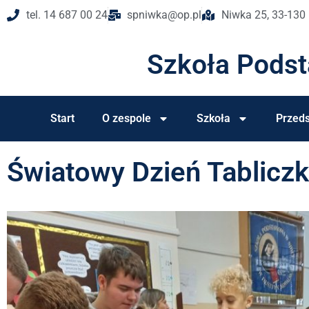
tel. 14 687 00 24
spniwka@op.pl
Niwka 25, 33-130
Szkoła Pods
Start
O zespole
Szkoła
Przeds
Światowy Dzień Tablicz