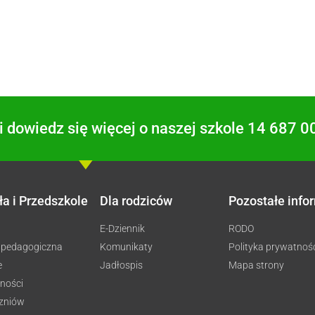
 dowiedz się więcej o naszej szkole 14 687 0
ła i Przedszkole
Dla rodziców
Pozostałe info
E-Dziennik
RODO
 pedagogiczna
Komunikaty
Polityka prywatnoś
e
Jadłospis
Mapa strony
ności
czniów