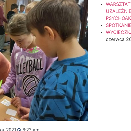
WARSZTAT
UZALEŻNI
PSYCHOA
SPOTKANI
WYCIECZKA
czerwca 2
ka, 2021
8:23 am