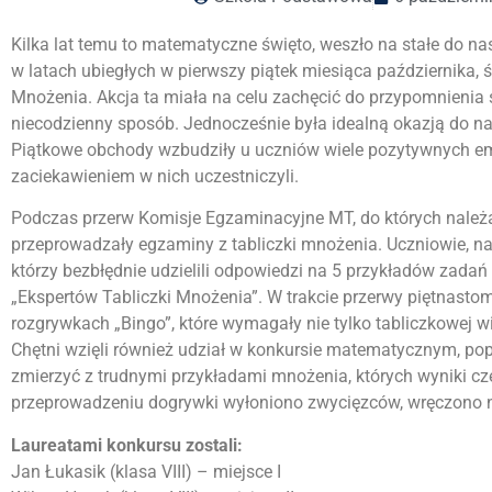
Kilka lat temu to matematyczne święto, weszło na stałe do n
w latach ubiegłych w pierwszy piątek miesiąca października,
Mnożenia. Akcja ta miała na celu zachęcić do przypomnienia 
niecodzienny sposób. Jednocześnie była idealną okazją do nad
Piątkowe obchody wzbudziły u uczniów wiele pozytywnych emoc
zaciekawieniem w nich uczestniczyli.
Podczas przerw Komisje Egzaminacyjne MT, do których należa
przeprowadzały egzaminy z tabliczki mnożenia. Uczniowie, nau
którzy bezbłędnie udzielili odpowiedzi na 5 przykładów zadań 
„Ekspertów Tabliczki Mnożenia”. W trakcie przerwy piętnasto
rozgrywkach „Bingo”, które wymagały nie tylko tabliczkowej wi
Chętni wzięli również udział w konkursie matematycznym, popr
zmierzyć z trudnymi przykładami mnożenia, których wyniki cz
przeprowadzeniu dogrywki wyłoniono zwycięzców, wręczono 
Laureatami konkursu zostali:
Jan Łukasik (klasa VIII) – miejsce I