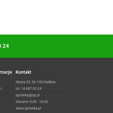
0 24
rmacje
Kontakt
Niwka 25, 33-130 Radłów
ci
tel. 14 687 00 24
spniwka@op.pl
Otwarte: 6:30 - 16:00
www.spniwka.pl