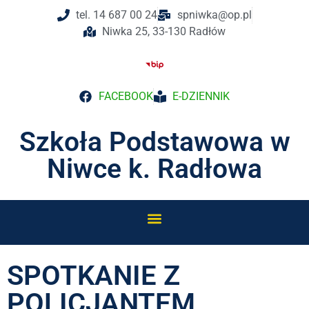
tel. 14 687 00 24
spniwka@op.pl
Niwka 25, 33-130 Radłów
FACEBOOK
E-DZIENNIK
Szkoła Podstawowa w
Niwce k. Radłowa
SPOTKANIE Z
POLICJANTEM