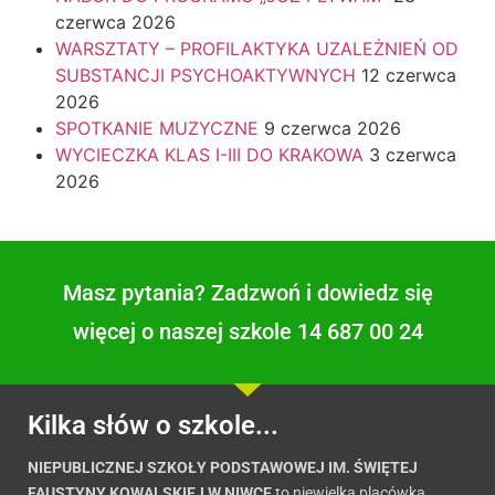
czerwca 2026
WARSZTATY – PROFILAKTYKA UZALEŻNIEŃ OD
SUBSTANCJI PSYCHOAKTYWNYCH
12 czerwca
2026
SPOTKANIE MUZYCZNE
9 czerwca 2026
WYCIECZKA KLAS I-III DO KRAKOWA
3 czerwca
2026
Masz pytania? Zadzwoń i dowiedz się
więcej o naszej szkole 14 687 00 24
Kilka słów o szkole...
NIEPUBLICZNEJ SZKOŁY PODSTAWOWEJ IM. ŚWIĘTEJ
FAUSTYNY KOWALSKIEJ W NIWCE
to niewielka placówka