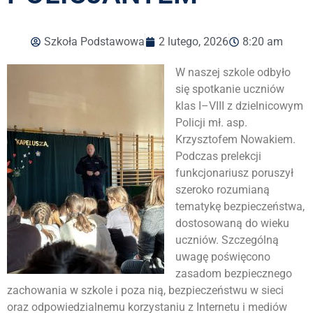
Szkoła Podstawowa
2 lutego, 2026
8:20 am
W naszej szkole odbyło
się spotkanie uczniów
klas I–VIII z dzielnicowym
Policji mł. asp.
Krzysztofem Nowakiem.
Podczas prelekcji
funkcjonariusz poruszył
szeroko rozumianą
tematykę bezpieczeństwa,
dostosowaną do wieku
uczniów. Szczególną
uwagę poświęcono
zasadom bezpiecznego
zachowania w szkole i poza nią, bezpieczeństwu w sieci
oraz odpowiedzialnemu korzystaniu z Internetu i mediów