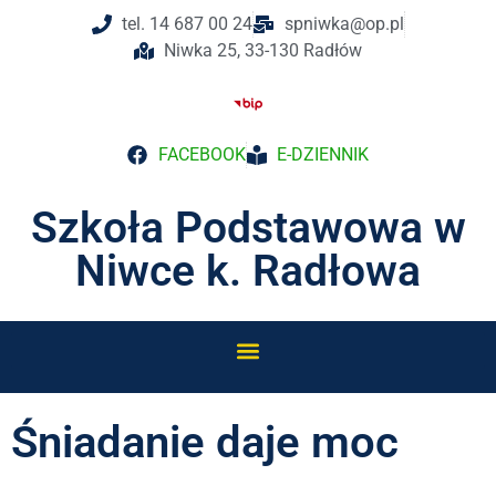
tel. 14 687 00 24
spniwka@op.pl
Niwka 25, 33-130 Radłów
FACEBOOK
E-DZIENNIK
Szkoła Podstawowa w
Niwce k. Radłowa
Śniadanie daje moc