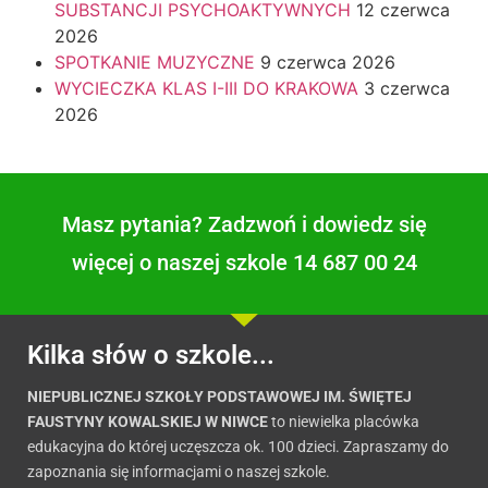
SUBSTANCJI PSYCHOAKTYWNYCH
12 czerwca
2026
SPOTKANIE MUZYCZNE
9 czerwca 2026
WYCIECZKA KLAS I-III DO KRAKOWA
3 czerwca
2026
Masz pytania? Zadzwoń i dowiedz się
więcej o naszej szkole 14 687 00 24
Kilka słów o szkole...
NIEPUBLICZNEJ SZKOŁY PODSTAWOWEJ IM. ŚWIĘTEJ
FAUSTYNY KOWALSKIEJ W NIWCE
to niewielka placówka
edukacyjna do której uczęszcza ok. 100 dzieci. Zapraszamy do
zapoznania się informacjami o naszej szkole.