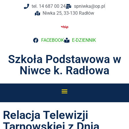
tel. 14 687 00 24
spniwka@op.pl
Niwka 25, 33-130 Radłów
FACEBOOK
E-DZIENNIK
Szkoła Podstawowa w
Niwce k. Radłowa
Relacja Telewizji
Tarnowskiej z Dnia