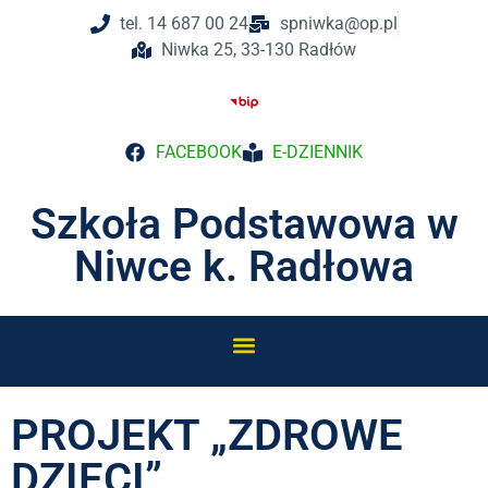
tel. 14 687 00 24
spniwka@op.pl
Niwka 25, 33-130 Radłów
FACEBOOK
E-DZIENNIK
Szkoła Podstawowa w
Niwce k. Radłowa
PROJEKT „ZDROWE
DZIECI”