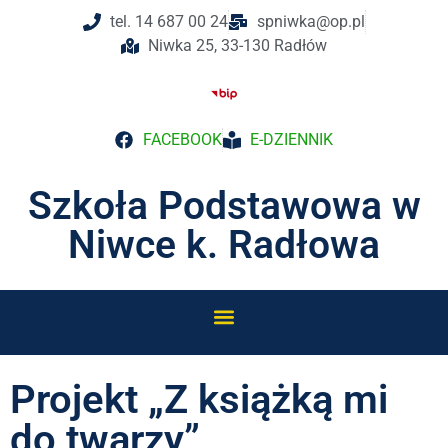
tel. 14 687 00 24
spniwka@op.pl
Niwka 25, 33-130 Radłów
FACEBOOK
E-DZIENNIK
Szkoła Podstawowa w
Niwce k. Radłowa
Projekt „Z książką mi
do twarzy”