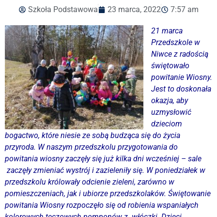
Szkoła Podstawowa
23 marca, 2022
7:57 am
21 marca
Przedszkole w
Niwce z radością
świętowało
powitanie Wiosny.
Jest to doskonała
okazja, aby
uzmysłowić
dzieciom
bogactwo, które niesie ze sobą budząca się do życia
przyroda. W naszym przedszkolu przygotowania do
powitania wiosny zaczęły się już kilka dni wcześniej – sale
zaczęły zmieniać wystrój i zazieleniły się. W poniedziałek w
przedszkolu królowały odcienie zieleni, zarówno w
pomieszczeniach, jak i ubiorze przedszkolaków. Świętowanie
powitania Wiosny rozpoczęło się od robienia wspaniałych
kolorowych tęczowych pomponów z włóczki. Dzieci