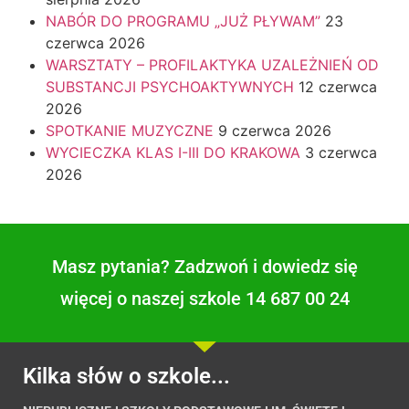
NABÓR DO PROGRAMU „JUŻ PŁYWAM”
23
czerwca 2026
WARSZTATY – PROFILAKTYKA UZALEŻNIEŃ OD
SUBSTANCJI PSYCHOAKTYWNYCH
12 czerwca
2026
SPOTKANIE MUZYCZNE
9 czerwca 2026
WYCIECZKA KLAS I-III DO KRAKOWA
3 czerwca
2026
Masz pytania? Zadzwoń i dowiedz się
więcej o naszej szkole 14 687 00 24
Kilka słów o szkole...