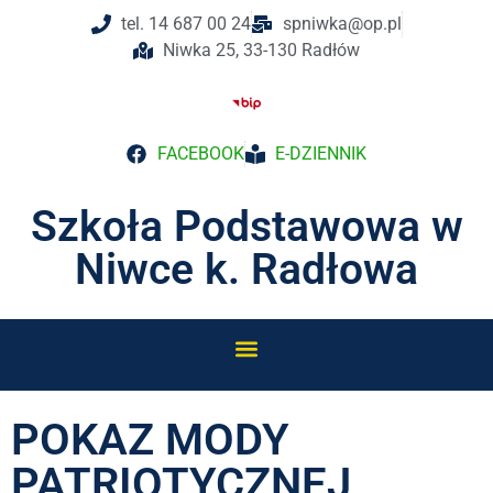
tel. 14 687 00 24
spniwka@op.pl
Niwka 25, 33-130 Radłów
FACEBOOK
E-DZIENNIK
Szkoła Podstawowa w
Niwce k. Radłowa
POKAZ MODY
PATRIOTYCZNEJ