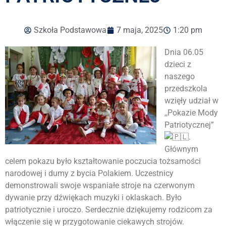
Szkoła Podstawowa
7 maja, 2025
1:20 pm
Dnia 06.05
dzieci z
naszego
przedszkola
wzięły udział w
,,Pokazie Mody
Patriotycznej”
.
Głównym
celem pokazu było kształtowanie poczucia tożsamości
narodowej i dumy z bycia Polakiem. Uczestnicy
demonstrowali swoje wspaniałe stroje na czerwonym
dywanie przy dźwiękach muzyki i oklaskach. Było
patriotycznie i uroczo. Serdecznie dziękujemy rodzicom za
włączenie się w przygotowanie ciekawych strojów.