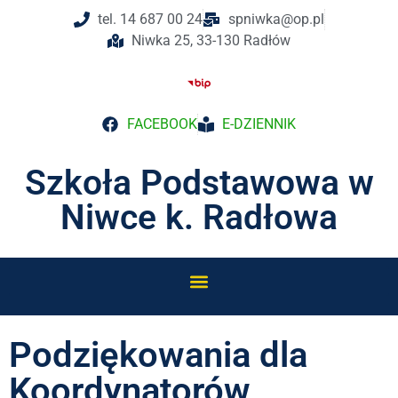
tel. 14 687 00 24
spniwka@op.pl
Niwka 25, 33-130 Radłów
FACEBOOK
E-DZIENNIK
Szkoła Podstawowa w
Niwce k. Radłowa
Podziękowania dla
Koordynatorów