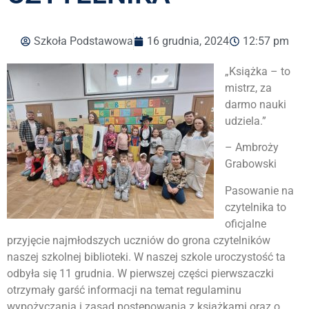
Szkoła Podstawowa
16 grudnia, 2024
12:57 pm
„Książka – to
mistrz, za
darmo nauki
udziela.”
– Ambroży
Grabowski
Pasowanie na
czytelnika to
oficjalne
przyjęcie najmłodszych uczniów do grona czytelników
naszej szkolnej biblioteki. W naszej szkole uroczystość ta
odbyła się 11 grudnia. W pierwszej części pierwszaczki
otrzymały garść informacji na temat regulaminu
wypożyczania i zasad postępowania z książkami oraz o