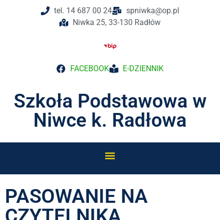
tel. 14 687 00 24
spniwka@op.pl
Niwka 25, 33-130 Radłów
FACEBOOK
E-DZIENNIK
Szkoła Podstawowa w
Niwce k. Radłowa
PASOWANIE NA
CZYTELNIKA