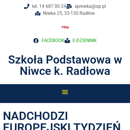
tel. 14 687 00 24
spniwka@op.pl
Niwka 25, 33-130 Radłów
FACEBOOK
E-DZIENNIK
Szkoła Podstawowa w
Niwce k. Radłowa
NADCHODZI
EUROPEJSKI TYDZIEŃ