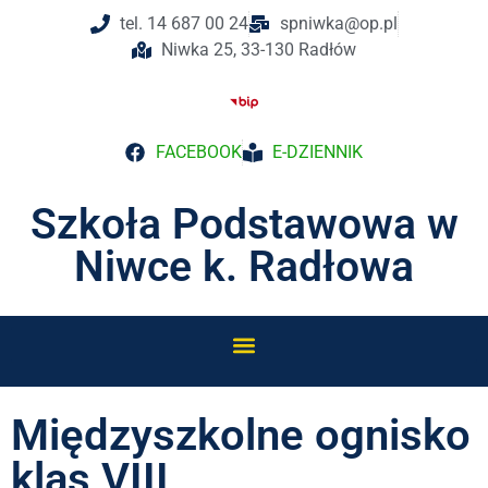
tel. 14 687 00 24
spniwka@op.pl
Niwka 25, 33-130 Radłów
FACEBOOK
E-DZIENNIK
Szkoła Podstawowa w
Niwce k. Radłowa
Międzyszkolne ognisko
klas VIII