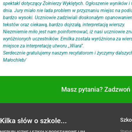
spektakl dotyczący Żołnierzy Wyklętych. Ogłoszenie wyników i
dnia. Jury miało nie lada problem w przyznaniu miejsc na podi
bardzo wysoki. Uczniowie zadziwiali doskonałym opanowanie
tekstów oraz ciekawą, bardzo dojrzałą, interpretacją wierszy.
Niezmiernie miło jest nam poinformować, iż nasi uczniowie zna
wyróżnionych uczestników. Emilka została wyróżniona za wiers
miejsce za interpretację utworu ,,Wiara”.
Serdecznie gratulujemy naszym recytatorom i życzymy dalszyc
Małochleb/
Masz pytania? Zadzwoń i
Kilka słów o szkole...
Szko
Statut