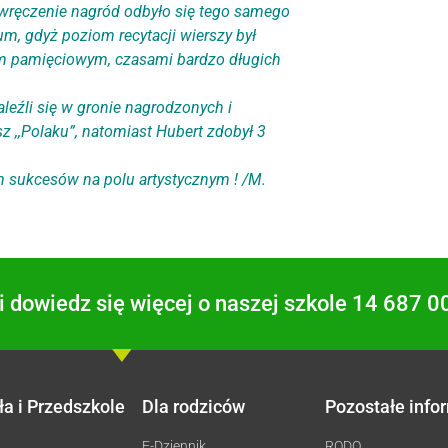
 wręczenie nagród odbyło się tego samego
um, gdyż poziom recytacji wierszy był
m pamięciowym, czasami bardzo długich
leźli się w gronie nagrodzonych i
z ,,Polaku”, natomiast Hubert zdobył 3
h sukcesów na polu artystycznym ! /M.
 dowiedz się więcej o naszej szkole 14 687 0
ła i Przedszkole
Dla rodziców
Pozostałe info
E-Dziennik
RODO