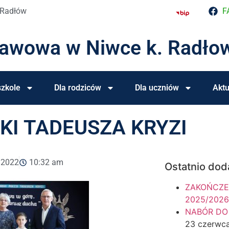
 Radłów
F
tawowa w Niwce k. Radło
zkole
Dla rodziców
Dla uczniów
Aktu
I TADEUSZA KRYZI
, 2022
10:32 am
Ostatnio dod
ZAKOŃCZE
2025/2026
NABÓR DO
23 czerwc