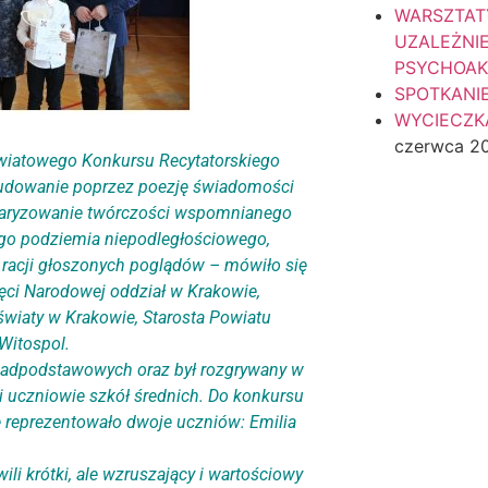
WARSZTAT
UZALEŻNI
PSYCHOA
SPOTKANI
WYCIECZKA
czerwca 2
owiatowego Konkursu Recytatorskiego
 budowanie poprzez poezję świadomości
ularyzowanie twórczości wspomnianego
ego podziemia niepodległościowego,
z racji głoszonych poglądów – mówiło się
ęci Narodowej oddział w Krakowie,
wiaty w Krakowie, Starosta Powiatu
Witospol.
nadpodstawowych oraz był rozgrywany w
I i uczniowie szkół średnich. Do konkursu
ę reprezentowało dwoje uczniów: Emilia
li krótki, ale wzruszający i wartościowy