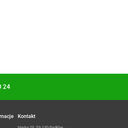
0 24
rmacje
Kontakt
Niwka 25, 33-130 Radłów