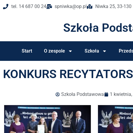
tel. 14 687 00 24
spniwka@op.pl
Niwka 25, 33-130
Szkoła Pods
Start
O zespole
Szkoła
Przeds
KONKURS RECYTATORSK
Szkoła Podstawowa
1 kwietnia