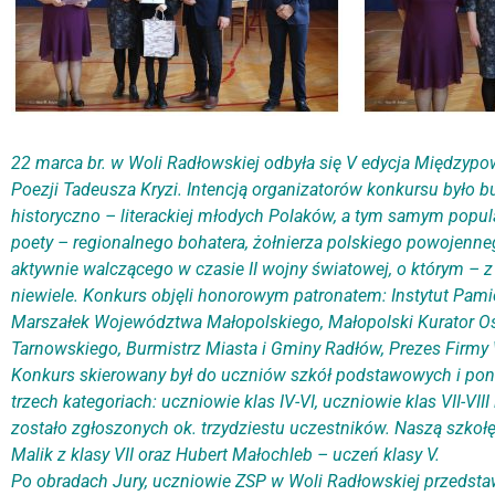
22 marca br. w Woli Radłowskiej odbyła się V edycja Międzyp
Poezji Tadeusza Kryzi. Intencją organizatorów konkursu było
historyczno – literackiej młodych Polaków, a tym samym pop
poety – regionalnego bohatera, żołnierza polskiego powojenn
aktywnie walczącego w czasie II wojny światowej, o którym – 
niewiele. Konkurs objęli honorowym patronatem: Instytut Pami
Marszałek Województwa Małopolskiego, Małopolski Kurator Oś
Tarnowskiego, Burmistrz Miasta i Gminy Radłów, Prezes Firmy 
Konkurs skierowany był do uczniów szkół podstawowych i po
trzech kategoriach: uczniowie klas IV-VI, uczniowie klas VII-VII
zostało zgłoszonych ok. trzydziestu uczestników. Naszą szkoł
Malik z klasy VII oraz Hubert Małochleb – uczeń klasy V.
Po obradach Jury, uczniowie ZSP w Woli Radłowskiej przedstawi