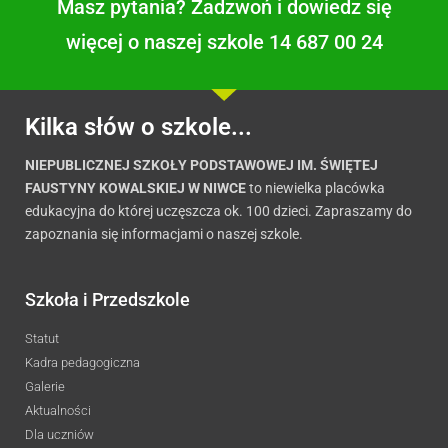
Masz pytania? Zadzwoń i dowiedz się
więcej o naszej szkole 14 687 00 24
Kilka słów o szkole...
NIEPUBLICZNEJ SZKOŁY PODSTAWOWEJ IM. ŚWIĘTEJ
FAUSTYNY KOWALSKIEJ W NIWCE
to niewielka placówka
edukacyjna do której uczęszcza ok. 100 dzieci. Zapraszamy do
zapoznania się informacjami o naszej szkole.
Szkoła i Przedszkole
Statut
Kadra pedagogiczna
Galerie
Aktualności
Dla uczniów