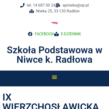
tel. 14 687 00 24
spniwka@op.pl
Niwka 25, 33-130 Radłów
FACEBOOK
E-DZIENNIK
Szkoła Podstawowa w
Niwce k. Radłowa
IX
WIERZCHOSŁAWICKA