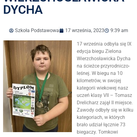
DYCHA
Szkoła Podstawowa
17 września, 2023
9:39 am
17 września odbyła się IX
edycja biegu Zielona
Wierzchosławicka Dycha
na ścieżce przyrodniczo-
leśnej. W biegu na 10
kilometrów, w swojej
kategorii wiekowej nasz
uczeń klasy VII – Tomasz
Drelicharz zajął II miejsce.
Zawody odbyły się w kilku
kategoriach, w których
brało udział łącznie 73
biegaczy. Tomkowi