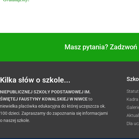
Masz pytania? Zadzwoń i
Kilka słów o szkole...
Szko
Statut
NIEPUBLICZNEJ SZKOŁY PODSTAWOWEJ IM.
ŚWIĘTEJ FAUSTYNY KOWALSKIEJ W NIWCE
to
Kadra
niewielka placówka edukacyjna do której uczęszcza ok.
Galeri
100 dzieci. Zapraszamy do zapoznania się informacjami
Aktual
o naszej szkole.
Dla u