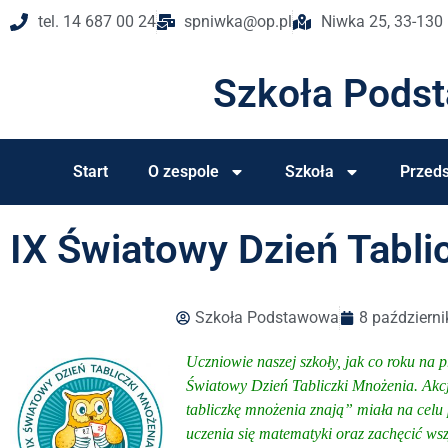
tel. 14 687 00 24
spniwka@op.pl
Niwka 25, 33-130
Szkoła Pods
Start
O zespole
Szkoła
Przeds
IX Światowy Dzień Tabli
Szkoła Podstawowa
8 październi
Uczniowie naszej szkoły, jak co roku na 
Światowy Dzień Tabliczki Mnożenia. Akcj
tabliczkę mnożenia znają” miała na cel
uczenia się matematyki oraz zachęcić wsz