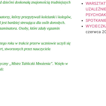
ed dziećmi doskonałą znajomością trudniejszych
WARSZTAT
UZALEŻNI
PSYCHOA
torzy, którzy przepytywali koleżanki i kolegów,
SPOTKANI
jest bardziej stresująca dla osób dorosłych.
WYCIECZKA
zaminatora. Osoby, które zdały egzamin
czerwca 2
o roku w trakcie przerw uczniowie uczyli się
rt, stworzonych przez nauczyciela
czny „Mistrz Tabliczki Mnożenia”. Wzięło w
li:
 kl. VI
kl. VI