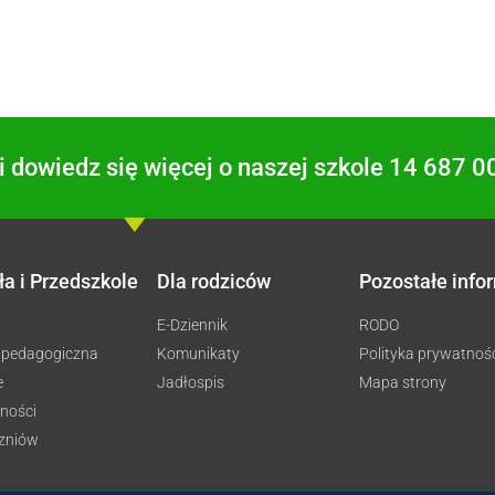
 dowiedz się więcej o naszej szkole 14 687 0
ła i Przedszkole
Dla rodziców
Pozostałe info
E-Dziennik
RODO
 pedagogiczna
Komunikaty
Polityka prywatnoś
e
Jadłospis
Mapa strony
ności
czniów