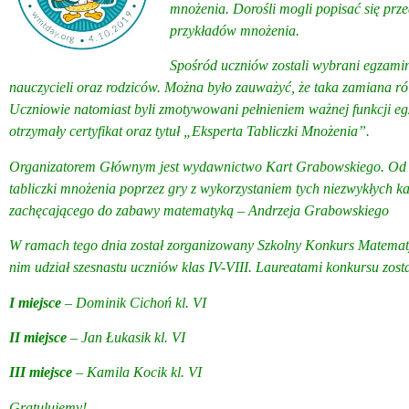
mnożenia. Dorośli mogli popisać się prz
przykładów mnożenia.
Spośród uczniów zostali wybrani egzamina
nauczycieli oraz rodziców. Można było zauważyć, że taka zamiana ról 
Uczniowie natomiast byli zmotywowani pełnieniem ważnej funkcji eg
otrzymały certyfikat oraz tytuł „Eksperta Tabliczki Mnożenia”.
Organizatorem Głównym jest wydawnictwo Kart Grabowskiego. Od teg
tabliczki mnożenia poprzez gry z wykorzystaniem tych niezwykłych ka
zachęcającego do zabawy matematyką – Andrzeja Grabowskiego
W ramach tego dnia został zorganizowany Szkolny Konkurs Matematy
nim udział szesnastu uczniów klas IV-VIII. Laureatami konkursu zosta
I miejsce
– Dominik Cichoń
II miejsce
– Jan Łukasik 
III miejsce
– Kamila Kocik kl. VI
Gratulujemy!