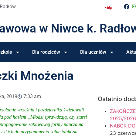
 Radłów
F
tawowa w Niwce k. Radło
zkole
Dla rodziców
Dla uczniów
Aktu
czki Mnożenia
ka, 2019
7:33 am
Ostatnio dod
przełomie września i października świętowali
ZAKOŃCZE
a pod hasłem „Młodsi sprawdzają, czy starsi
2025/2026
u propagowanie zabawowej formy nauczania –
NABÓR DO
ystkich do przypomnienia sobie tabliczki
23 czerwc