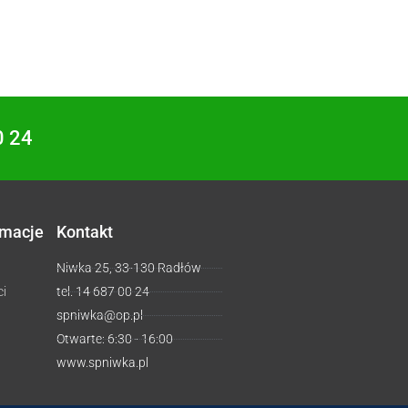
0 24
rmacje
Kontakt
Niwka 25, 33-130 Radłów
ci
tel. 14 687 00 24
spniwka@op.pl
Otwarte: 6:30 - 16:00
www.spniwka.pl