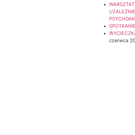
WARSZTAT
UZALEŻNI
PSYCHOA
SPOTKANI
WYCIECZKA
czerwca 2