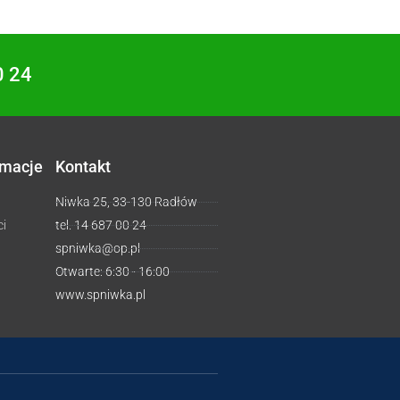
0 24
rmacje
Kontakt
Niwka 25, 33-130 Radłów
ci
tel. 14 687 00 24
spniwka@op.pl
Otwarte: 6:30 - 16:00
www.spniwka.pl