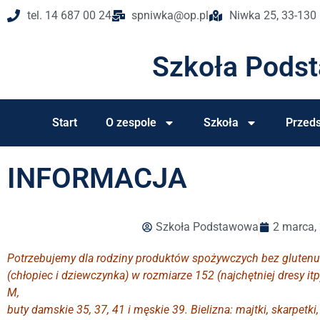
tel. 14 687 00 24
spniwka@op.pl
Niwka 25, 33-130
Szkoła Pods
Start
O zespole
Szkoła
Przeds
INFORMACJA
Szkoła Podstawowa
2 marca,
Potrzebujemy dla rodziny produktów spożywczych bez glutenu i l
(chłopiec i dziewczynka) w rozmiarze 152 (najchętniej dresy itp)
M,
buty damskie 35, 37, 41 i męskie 39. Bielizna: majtki, skarpetki, 