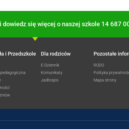
 dowiedz się więcej o naszej szkole 14 687 0
ła i Przedszkole
Dla rodziców
Pozostałe info
E-Dziennik
RODO
 pedagogiczna
Komunikaty
Polityka prywatnoś
e
Jadłospis
Mapa strony
ności
czniów