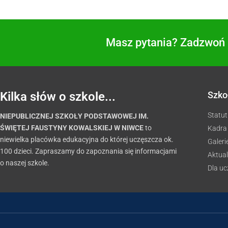
Masz pytania? Zadzwoń i
Kilka słów o szkole...
Szko
Statut
NIEPUBLICZNEJ SZKOŁY PODSTAWOWEJ IM.
ŚWIĘTEJ FAUSTYNY KOWALSKIEJ W NIWCE
to
Kadra
niewielka placówka edukacyjna do której uczęszcza ok.
Galeri
100 dzieci. Zapraszamy do zapoznania się informacjami
Aktual
o naszej szkole.
Dla u