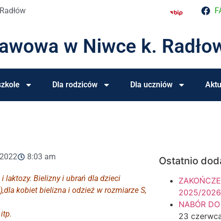
 Radłów
F
tawowa w Niwce k. Radło
zkole
Dla rodziców
Dla uczniów
Aktu
 2022
8:03 am
Ostatnio dod
aktozy. Bielizny i ubrań dla dzieci
ZAKOŃCZE
,dla kobiet bielizna i odzież w rozmiarze S,
2025/2026
NABÓR DO
itp.
23 czerwc