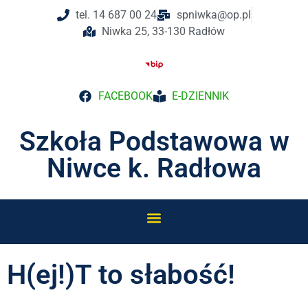
tel. 14 687 00 24
spniwka@op.pl
Niwka 25, 33-130 Radłów
FACEBOOK
E-DZIENNIK
Szkoła Podstawowa w
Niwce k. Radłowa
H(ej!)T to słabość!