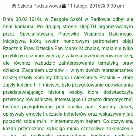
Szkoła Podstawowa
11 lutego, 2016
9:00 pm
Dnia 08.02.1016r. w Zespole Szkół w Radłowie odbył się
finał konkursu Po drugiej stronie H(ej)TU organizowanym
przez Specjalistyczną Placówkę Wsparcia Dziennego.
Inicjatywa, którą swoim honorowym patronatem objął
Rzecznik Praw Dziecka Pan Marek Michalak, miała nie tylko
przybliżyć uczniom wiedzę z zakresu przemocy rówieśniczej,
ale również wzbudzić zainteresowanie tematyką praw
dziecka. Zadaniem uczniów – w tym dwóch reprezentantek
naszej szkoły Karoliny Chojna i Aleksandry Ptaśnik – które
zajęły kolejno I i II miejsce, było przygotowanie opowiadania
przedstawiającego historię osoby, która doświadczyła
przemocy rówieśniczej. Interesujące ( i często dramatyczne)
historie przygotowane pod opieką pani Karoliny Jasek,
opisywały emocje i uczucia bohaterów oraz wskazywały jak
poradzić sobie m.in.: z internetowym hejtem. Co oczywiste,
każda przytoczona sytuacja miała szczęśliwe zakończenie
– bo jak podkreślili organizatorzy konkursu podczas