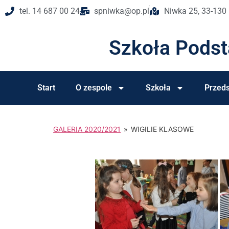
do
tel. 14 687 00 24
spniwka@op.pl
Niwka 25, 33-130
treści
Szkoła Pods
Start
O zespole
Szkoła
Przeds
GALERIA 2020/2021
»
WIGILIE KLASOWE