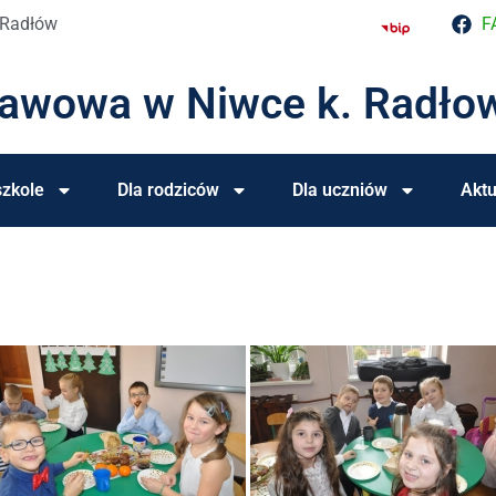
 Radłów
F
tawowa w Niwce k. Radło
zkole
Dla rodziców
Dla uczniów
Aktu