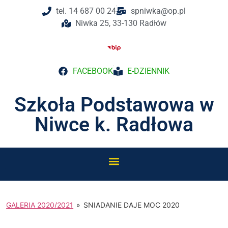
do
tel. 14 687 00 24
spniwka@op.pl
treści
Niwka 25, 33-130 Radłów
FACEBOOK
E-DZIENNIK
Szkoła Podstawowa w
Niwce k. Radłowa
GALERIA 2020/2021
»
SNIADANIE DAJE MOC 2020