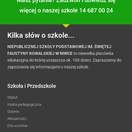
Masz pytania? Zadzwoń i dowiedz się
więcej o naszej szkole 14 687 00 24
Kilka słów o szkole...
NIEPUBLICZNEJ SZKOŁY PODSTAWOWEJ IM. ŚWIĘTEJ
FAUSTYNY KOWALSKIEJ W NIWCE
to niewielka placówka
edukacyjna do której uczęszcza ok. 100 dzieci. Zapraszamy do
zapoznania się informacjami o naszej szkole.
Szkoła i Przedszkole
Statut
Kadra pedagogiczna
Galerie
Aktualności
Dla uczniów