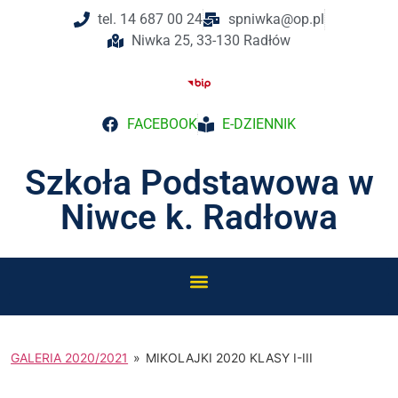
do
tel. 14 687 00 24
spniwka@op.pl
treści
Niwka 25, 33-130 Radłów
FACEBOOK
E-DZIENNIK
Szkoła Podstawowa w
Niwce k. Radłowa
GALERIA 2020/2021
»
MIKOLAJKI 2020 KLASY I-III