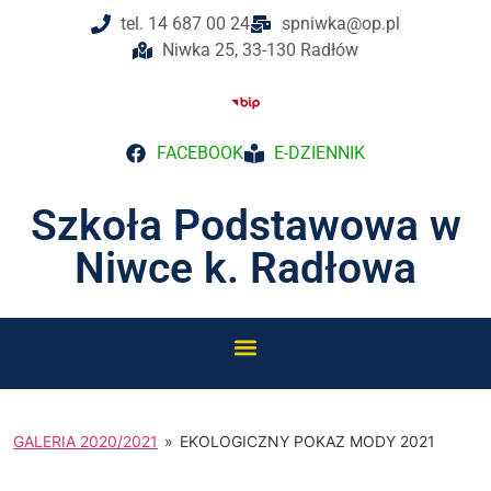
do
tel. 14 687 00 24
spniwka@op.pl
treści
Niwka 25, 33-130 Radłów
FACEBOOK
E-DZIENNIK
Szkoła Podstawowa w
Niwce k. Radłowa
GALERIA 2020/2021
»
EKOLOGICZNY POKAZ MODY 2021