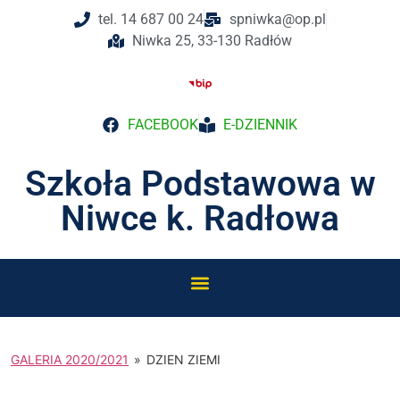
do
tel. 14 687 00 24
spniwka@op.pl
treści
Niwka 25, 33-130 Radłów
FACEBOOK
E-DZIENNIK
Szkoła Podstawowa w
Niwce k. Radłowa
GALERIA 2020/2021
»
DZIEN ZIEMI